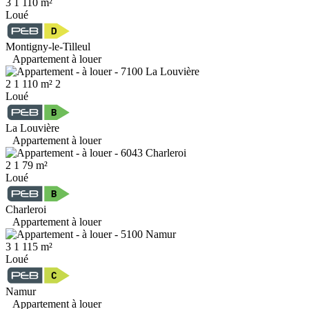
3
1
110 m²
Loué
Montigny-le-Tilleul
Appartement à louer
2
1
110 m²
2
Loué
La Louvière
Appartement à louer
2
1
79 m²
Loué
Charleroi
Appartement à louer
3
1
115 m²
Loué
Namur
Appartement à louer