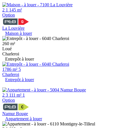
2
1
145 m²
Option
La Louvière
Maison à louer
260 m²
Loué
Charleroi
Entrepôt à louer
1786 m²
5
Charleroi
Entrepôt à louer
2
3
111 m²
1
Option
Namur Bouge
Appartement à louer