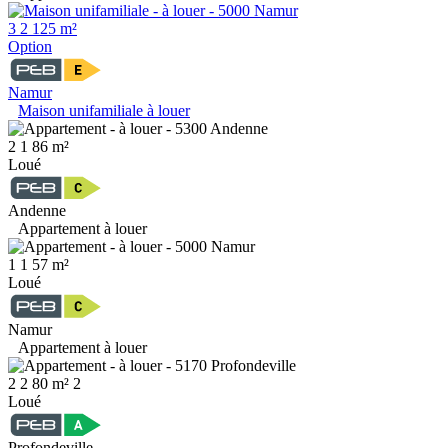
3
2
125 m²
Option
Namur
Maison unifamiliale à louer
2
1
86 m²
Loué
Andenne
Appartement à louer
1
1
57 m²
Loué
Namur
Appartement à louer
2
2
80 m²
2
Loué
Profondeville