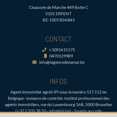
Chaussée de Marche 449 Boîte C
5101 ERPENT
BE-1007.854.843
CONTACT
+3281615175
0470129989
info@lagencedenamur.be
INFOS
Agent immobilier agréé IPI sous le numéro 517.112 en
Belgique- Instance de contrôle: Institut professionnel des
agents immobiliers, rue du Luxembourg 16B, 1000 Bruxelles
(+32 2 505 38 50 - info@ipi.be) - Soumis au
code
déontologique de l’ IPI