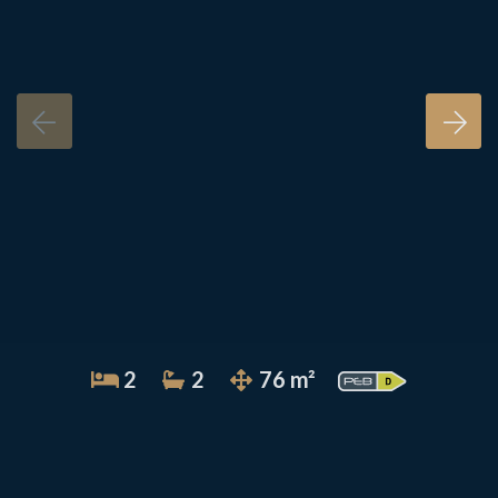
2
2
76 m²