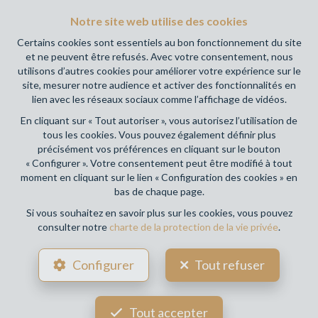
RC professionnelle et cautionnement via AXA Belgium SA,
Notre site web utilise des cookies
Place du Trône 1, 1000 Bruxelles – police n° 730.390.160.
Certains cookies sont essentiels au bon fonctionnement du site
Couverture valable pour les activités réalisées en Belgique
et ne peuvent être refusés. Avec votre consentement, nous
utilisons d’autres cookies pour améliorer votre expérience sur le
Votre agence immobilière de référence sur Namur et en
site, mesurer notre audience et activer des fonctionnalités en
Wallonie !
lien avec les réseaux sociaux comme l’affichage de vidéos.
En cliquant sur « Tout autoriser », vous autorisez l’utilisation de
Conditions générales d'utilisation du site
tous les cookies. Vous pouvez également définir plus
précisément vos préférences en cliquant sur le bouton
Charte de la protection de la vie privée
« Configurer ». Votre consentement peut être modifié à tout
moment en cliquant sur le lien « Configuration des cookies » en
Configuration des cookies
bas de chaque page.
Si vous souhaitez en savoir plus sur les cookies, vous pouvez
consulter notre
charte de la protection de la vie privée
.
POWERED BY
WHISE
DESIGNED AND DEVELOPED BY
Configurer
Tout refuser
WEBULOUS.IMMO
Tout accepter