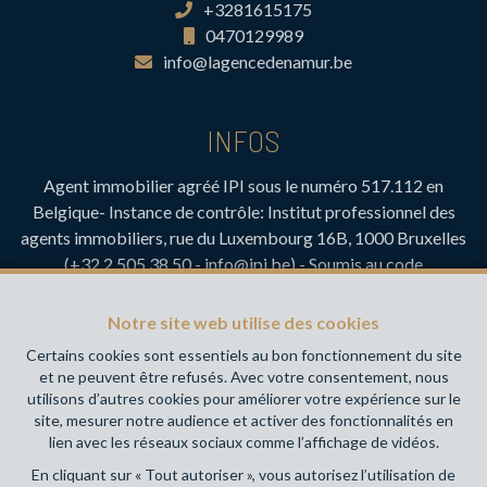
+3281615175
0470129989
info@lagencedenamur.be
INFOS
Agent immobilier agréé IPI sous le numéro 517.112 en
Belgique- Instance de contrôle: Institut professionnel des
agents immobiliers, rue du Luxembourg 16B, 1000 Bruxelles
(+32 2 505 38 50 - info@ipi.be) - Soumis au
code
déontologique de l’ IPI
RC professionnelle et cautionnement via AXA Belgium SA,
Notre site web utilise des cookies
Place du Trône 1, 1000 Bruxelles – police n° 730.390.160.
Certains cookies sont essentiels au bon fonctionnement du site
Couverture valable pour les activités réalisées en Belgique
et ne peuvent être refusés. Avec votre consentement, nous
utilisons d’autres cookies pour améliorer votre expérience sur le
Votre agence immobilière de référence sur Namur et en
site, mesurer notre audience et activer des fonctionnalités en
Wallonie !
lien avec les réseaux sociaux comme l’affichage de vidéos.
En cliquant sur « Tout autoriser », vous autorisez l’utilisation de