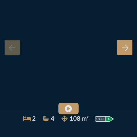
2
4
108 m²