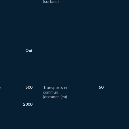
(surface)
Oui
500
50
e
Transports en
commun
(distance (m))
2000