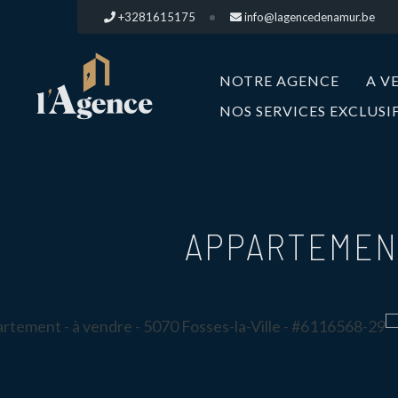
+3281615175
info@lagencedenamur.be
NOTRE AGENCE
A V
NOS SERVICES EXCLUSI
APPARTEMENT