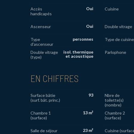
Oui
Accès
Cuisine
handicapés
Oui
Ascenseur
Double vitrage
personnes
Type
Type de cuisine
d'ascenseur
isol. thermique
Double vitrage
Parlophone
et acoustique
(type)
EN CHIFFRES
93
Surface bâtie
Nbre de
(surf. bât. princ.)
toilette(s)
(nombre)
13 m²
Chambre 1
Chambre 2
(surface)
(surface)
23 m²
Salle de séjour
Cuisine (surfac