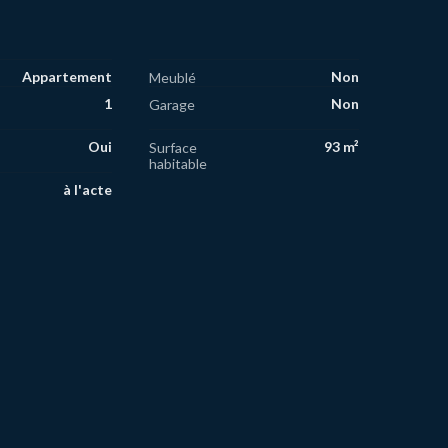
Appartement
Non
Meublé
1
Non
Garage
Oui
93 m²
Surface
habitable
à l'acte