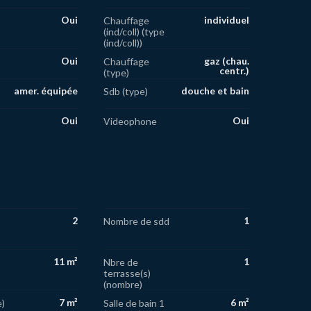
Oui
individuel
Chauffage
(ind/coll) (type
(ind/coll))
Oui
gaz (chau.
Chauffage
centr.)
(type)
amer. équipée
douche et bain
Sdb (type)
Oui
Oui
Videophone
2
1
Nombre de sdd
11 m²
1
Nbre de
terrasse(s)
(nombre)
7 m²
6 m²
e)
Salle de bain 1