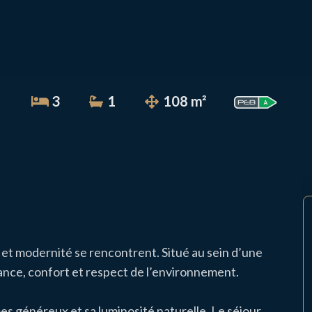
3
1
108 m²
et modernité se rencontrent. Situé au sein d’une
ance, confort et respect de l’environnement.
es généreux et sa luminosité naturelle. Le séjour,