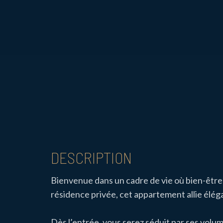
DESCRIPTION
Bienvenue dans un cadre de vie où bien-être 
résidence privée, cet appartement allie élég
Dès l’entrée, vous serez séduit par ses volum