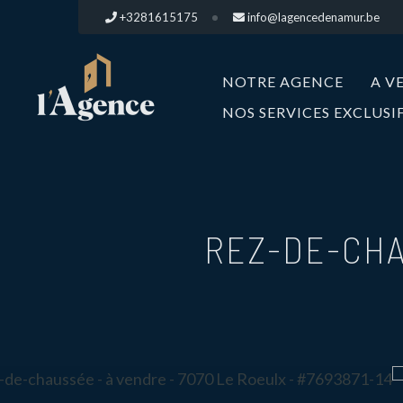
+3281615175
info@lagencedenamur.be
NOTRE AGENCE
A V
NOS SERVICES EXCLUSI
REZ-DE-CHA