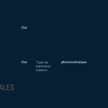
Oui
Oui
photovoltaïque
Type de
panneaux
solaires
PALES