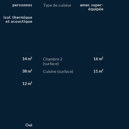
personnes
amer. super-
Type de cuisine
équipée
isol. thermique
et acoustique
14 m²
16 m²
Chambre 2
(surface)
38 m²
11 m²
Cuisine (surface)
12 m²
Oui