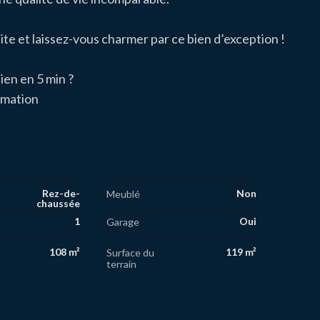
e et laissez-vous charmer par ce bien d’exception !
ien en 5 min ?
imation
Rez-de-
Non
Meublé
chaussée
1
Oui
Garage
108 m²
119 m²
Surface du
terrain