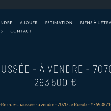
ENDRE
A LOUER
ESTIMATION
BIENS À L'ÉT
FS
CONTACT
USSÉE - À VENDRE
-
707
293 500 €