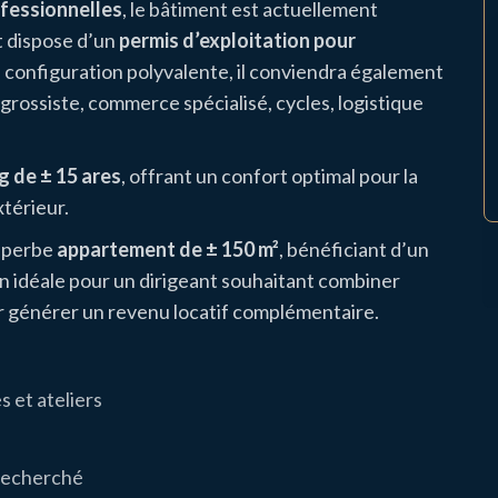
ofessionnelles
, le bâtiment est actuellement
t dispose d’un
permis d’exploitation pour
a configuration polyvalente, il conviendra également
grossiste, commerce spécialisé, cycles, logistique
g de ± 15 ares
, offrant un confort optimal pour la
xtérieur.
superbe
appartement de ± 150 m²
, bénéficiant d’un
ion idéale pour un dirigeant souhaitant combiner
ur générer un revenu locatif complémentaire.
 et ateliers
recherché