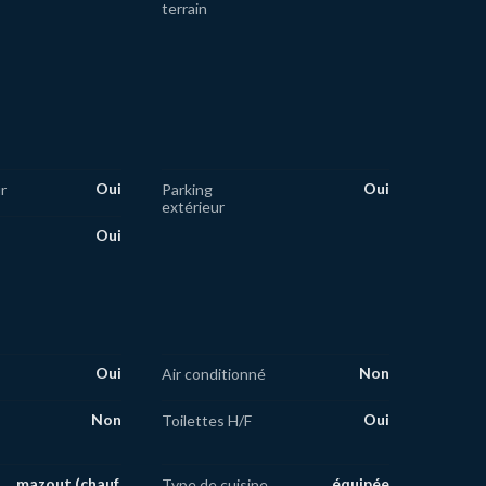
terrain
Oui
Oui
r
Parking
extérieur
Oui
Oui
Non
Air conditionné
Non
Oui
Toilettes H/F
mazout (chauf.
équipée
Type de cuisine