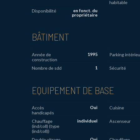
habitable
en fonct. du
Disponibilité
propriétaire
BÂTIMENT
1995
Année de
Parking intérieu
construction
1
Nombre de sdd
Sécurité
EQUIPEMENT DE BASE
Oui
Accès
Cuisine
handicapés
individuel
Chauffage
Ascenseur
(ind/coll) (type
(ind/coll))
Oui
Double vitrage
Chauffage