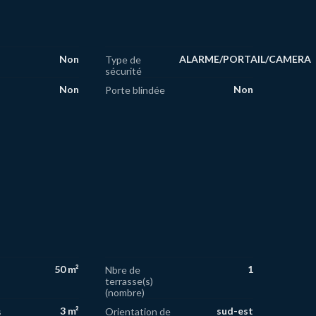
Non
ALARME/PORTAIL/CAMERA
Type de
sécurité
Non
Non
Porte blindée
50 m²
1
Nbre de
terrasse(s)
(nombre)
3 m²
sud-est
s
Orientation de