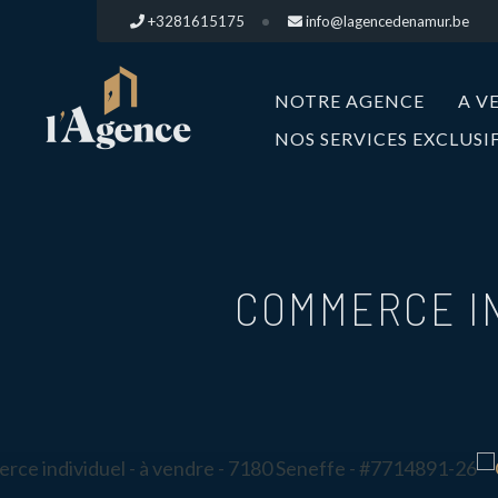
+3281615175
info@lagencedenamur.be
NOTRE AGENCE
A V
NOS SERVICES EXCLUSI
COMMERCE IN