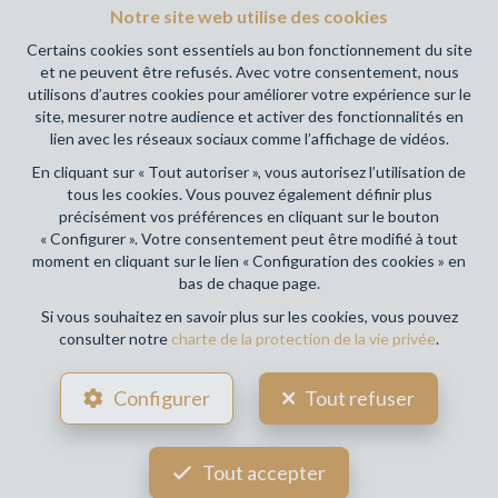
RC professionnelle et cautionnement via AXA Belgium SA,
Notre site web utilise des cookies
Place du Trône 1, 1000 Bruxelles – police n° 730.390.160.
Certains cookies sont essentiels au bon fonctionnement du site
Couverture valable pour les activités réalisées en Belgique
et ne peuvent être refusés. Avec votre consentement, nous
utilisons d’autres cookies pour améliorer votre expérience sur le
Votre agence immobilière de référence sur Namur et en
site, mesurer notre audience et activer des fonctionnalités en
Wallonie !
lien avec les réseaux sociaux comme l’affichage de vidéos.
En cliquant sur « Tout autoriser », vous autorisez l’utilisation de
Conditions générales d'utilisation du site
tous les cookies. Vous pouvez également définir plus
précisément vos préférences en cliquant sur le bouton
Charte de la protection de la vie privée
« Configurer ». Votre consentement peut être modifié à tout
moment en cliquant sur le lien « Configuration des cookies » en
Configuration des cookies
bas de chaque page.
Si vous souhaitez en savoir plus sur les cookies, vous pouvez
consulter notre
charte de la protection de la vie privée
.
POWERED BY
WHISE
DESIGNED AND DEVELOPED BY
Configurer
Tout refuser
WEBULOUS.IMMO
Tout accepter
Votre agent