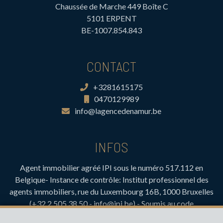
Chaussée de Marche 449 Boîte C
5101 ERPENT
BE-1007.854.843
CONTACT
+3281615175
0470129989
info@lagencedenamur.be
INFOS
Agent immobilier agréé IPI sous le numéro 517.112 en
Belgique- Instance de contrôle: Institut professionnel des
agents immobiliers, rue du Luxembourg 16B, 1000 Bruxelles
(+32 2 505 38 50 - info@ipi.be) - Soumis au
code
déontologique de l’ IPI