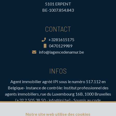
5101 ERPENT
BE-1007.854.843
CONTACT
+3281615175
0470129989
info@lagencedenamur.be
INFOS
Agent immobilier agréé IPI sous le numéro 517.112 en
Belgique- Instance de contrôle: Institut professionnel des
agents immobiliers, rue du Luxembourg 16B, 1000 Bruxelles
(+32 2 505 38 50 - info@ipi.be) - Soumis au
code
déontologique de l’ IPI
RC professionnelle et cautionnement via AXA Belgium SA,
Notre site web utilise des cookies