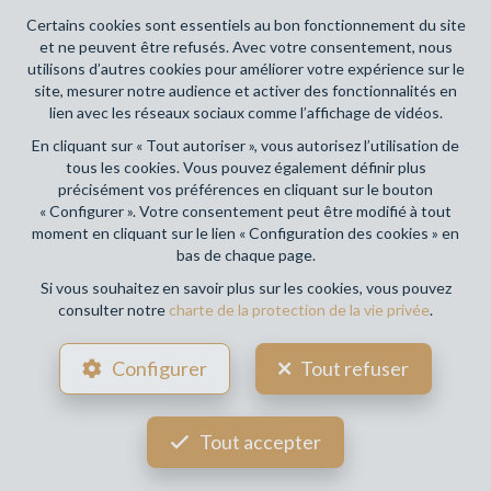
Place du Trône 1, 1000 Bruxelles – police n° 730.390.160.
Certains cookies sont essentiels au bon fonctionnement du site
Couverture valable pour les activités réalisées en Belgique
et ne peuvent être refusés. Avec votre consentement, nous
utilisons d’autres cookies pour améliorer votre expérience sur le
Votre agence immobilière de référence sur Namur et en
site, mesurer notre audience et activer des fonctionnalités en
Wallonie !
lien avec les réseaux sociaux comme l’affichage de vidéos.
En cliquant sur « Tout autoriser », vous autorisez l’utilisation de
Conditions générales d'utilisation du site
tous les cookies. Vous pouvez également définir plus
précisément vos préférences en cliquant sur le bouton
Charte de la protection de la vie privée
« Configurer ». Votre consentement peut être modifié à tout
moment en cliquant sur le lien « Configuration des cookies » en
Configuration des cookies
bas de chaque page.
Si vous souhaitez en savoir plus sur les cookies, vous pouvez
consulter notre
charte de la protection de la vie privée
.
POWERED BY
WHISE
DESIGNED AND DEVELOPED BY
Configurer
Tout refuser
WEBULOUS.IMMO
Tout accepter
Votre agent
Benjamin HAYET