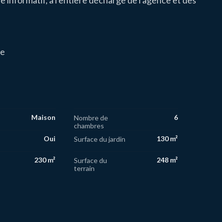
e informatif, à l'entière décharge de l'agence et des
re
Maison
6
Nombre de
chambres
Oui
130 m²
Surface du jardin
230 m²
248 m²
Surface du
terrain