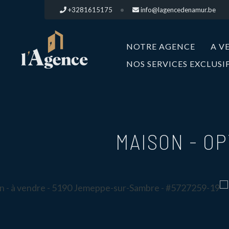
+3281615175
info@lagencedenamur.be
NOTRE AGENCE
A V
NOS SERVICES EXCLUSI
MAISON - OP