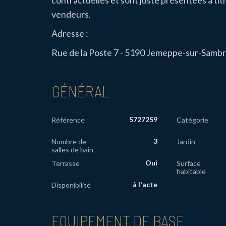
contractuelles et sont juste présentées à titr
vendeurs.
Adresse :
Rue de la Poste 7 - 5190 Jemeppe-sur-Samb
GÉNÉRAL
5727259
Référence
Catégorie
3
Nombre de
Jardin
salles de bain
Oui
Terrasse
Surface
habitable
à l'acte
Disponibilité
EQUIPEMENT DE BASE