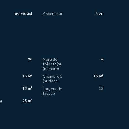
individuel
Non
Ascenseur
98
4
Nbre de
)
toilette(s)
(nombre)
15 m²
15 m²
Chambre 3
(surface)
13 m²
12
Largeur de
façade
25 m²
e)