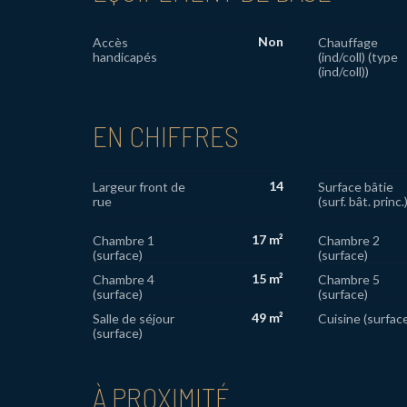
Non
Accès
Chauffage
handicapés
(ind/coll) (type
(ind/coll))
EN CHIFFRES
14
Largeur front de
Surface bâtie
rue
(surf. bât. princ.
17 m²
Chambre 1
Chambre 2
(surface)
(surface)
15 m²
Chambre 4
Chambre 5
(surface)
(surface)
49 m²
Salle de séjour
Cuisine (surfac
(surface)
À PROXIMITÉ