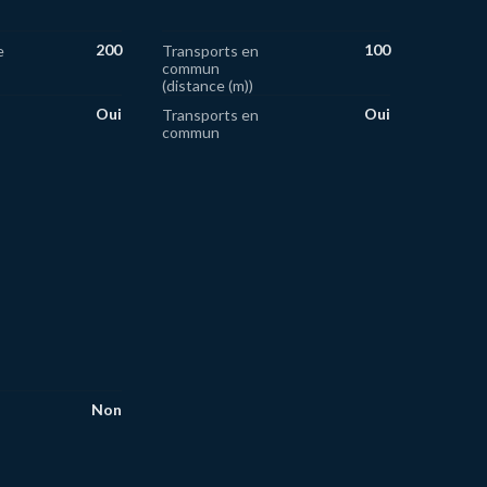
200
100
e
Transports en
commun
(distance (m))
Oui
Oui
Transports en
commun
Non