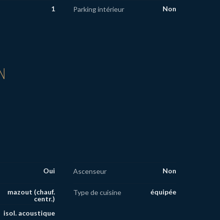
1
Non
Parking intérieur
N
Oui
Non
Ascenseur
mazout (chauf.
équipée
Type de cuisine
centr.)
isol. acoustique