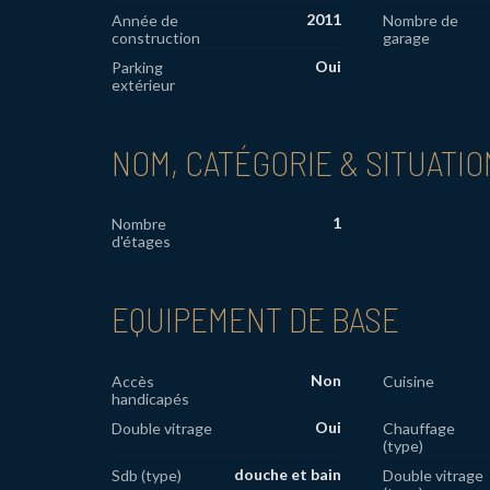
2011
Année de
Nombre de
construction
garage
Oui
Parking
extérieur
NOM, CATÉGORIE & SITUATIO
1
Nombre
d'étages
EQUIPEMENT DE BASE
Non
Accès
Cuisine
handicapés
Oui
Double vitrage
Chauffage
(type)
douche et bain
Sdb (type)
Double vitrage