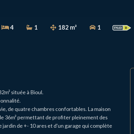
4
1
182 m²
1
82m² située à Bioul.
ionnalité.
ie, de quatre chambres confortables. La maison
de 36m² permettant de profiter pleinement des
e jardin de +- 10 ares et d'un garage qui complète