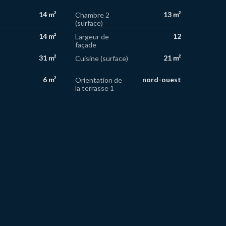
14 m²
13 m²
Chambre 2
(surface)
14 m²
12
Largeur de
façade
31 m²
21 m²
Cuisine (surface)
6 m²
nord-ouest
Orientation de
la terrasse 1