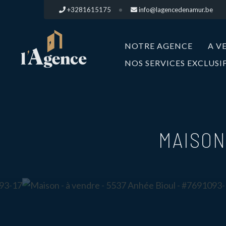
+3281615175
info@lagencedenamur.be
NOTRE AGENCE
A V
NOS SERVICES EXCLUSI
MAISON