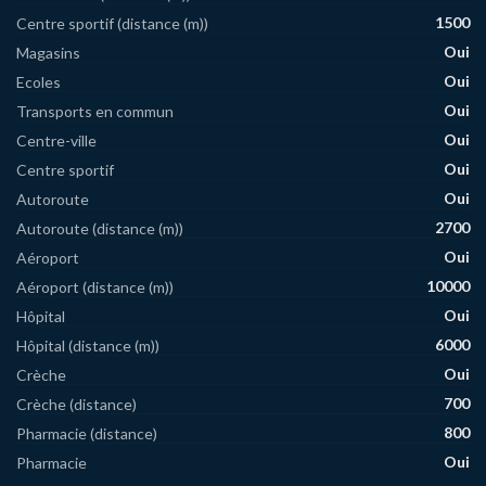
1500
Centre sportif (distance (m))
Oui
Magasins
Oui
Ecoles
Oui
Transports en commun
Oui
Centre-ville
Oui
Centre sportif
Oui
Autoroute
2700
Autoroute (distance (m))
Oui
Aéroport
10000
Aéroport (distance (m))
Oui
Hôpital
6000
Hôpital (distance (m))
Oui
Crèche
700
Crèche (distance)
800
Pharmacie (distance)
Oui
Pharmacie