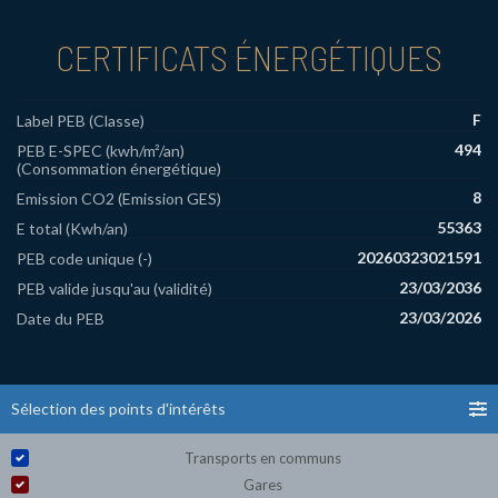
CERTIFICATS ÉNERGÉTIQUES
F
Label PEB (Classe)
494
PEB E-SPEC (kwh/m²/an)
(Consommation énergétique)
8
Emission CO2 (Emission GES)
55363
E total (Kwh/an)
20260323021591
PEB code unique (-)
23/03/2036
PEB valide jusqu'au (validité)
23/03/2026
Date du PEB
Sélection des points d'intérêts
Transports en communs
Gares