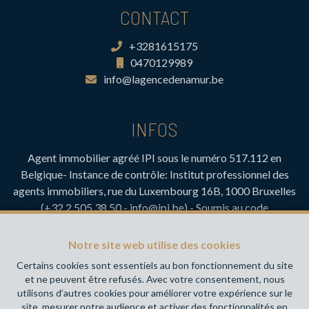
CONTACT
+3281615175
0470129989
info@lagencedenamur.be
INFOS
Agent immobilier agréé IPI sous le numéro 517.112 en
Belgique- Instance de contrôle: Institut professionnel des
agents immobiliers, rue du Luxembourg 16B, 1000 Bruxelles
(+32 2 505 38 50 - info@ipi.be) - Soumis au
code
déontologique de l’ IPI
RC professionnelle et cautionnement via AXA Belgium SA,
Notre site web utilise des cookies
Place du Trône 1, 1000 Bruxelles – police n° 730.390.160.
Certains cookies sont essentiels au bon fonctionnement du site
Couverture valable pour les activités réalisées en Belgique
et ne peuvent être refusés. Avec votre consentement, nous
utilisons d’autres cookies pour améliorer votre expérience sur le
Votre agence immobilière de référence sur Namur et en
site, mesurer notre audience et activer des fonctionnalités en