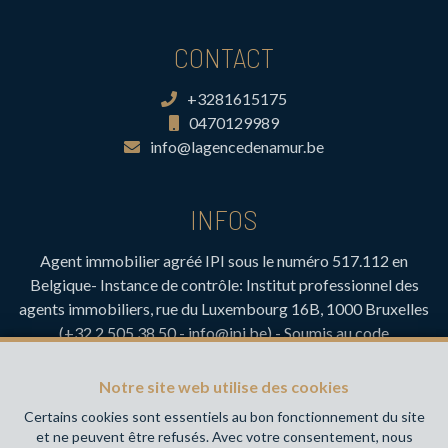
CONTACT
+3281615175
0470129989
info@lagencedenamur.be
INFOS
Agent immobilier agréé IPI sous le numéro 517.112 en
Belgique- Instance de contrôle: Institut professionnel des
agents immobiliers, rue du Luxembourg 16B, 1000 Bruxelles
(+32 2 505 38 50 - info@ipi.be) - Soumis au
code
déontologique de l’ IPI
RC professionnelle et cautionnement via AXA Belgium SA,
Notre site web utilise des cookies
Place du Trône 1, 1000 Bruxelles – police n° 730.390.160.
Certains cookies sont essentiels au bon fonctionnement du site
Couverture valable pour les activités réalisées en Belgique
et ne peuvent être refusés. Avec votre consentement, nous