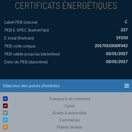
CERTIFICATS ÉNERGÉTIQUES
C
Label PEB (classe)
227
PEB E-SPEC (kwh/m²/an)
19250
E total (Kwh/an)
20170103009342
PEB code unique
03/01/2027
PEB valide jusqu'au (datetime)
03/01/2017
Date du PEB (datetime)
Sélection des points d'intérêts
Transports en communs
Gares
Ecoles & universités
Commerces
Plaines de jeux