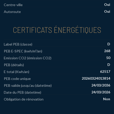
Oui
Centre-ville
Oui
Autoroute
CERTIFICATS ÉNERGÉTIQUES
D
Label PEB (classe)
268
PEB E-SPEC (kwh/m²/an)
50
Emission CO2 (émission CO2)
D
PEB (détails)
62517
E total (Kwh/an)
20260324013814
PEB code unique
24/03/2036
PEB valide jusqu'au (datetime)
24/03/2026
Date du PEB (datetime)
Non
Obligation de rénovation