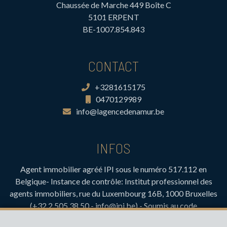
Chaussée de Marche 449 Boîte C
5101 ERPENT
BE-1007.854.843
CONTACT
+3281615175
0470129989
info@lagencedenamur.be
INFOS
Agent immobilier agréé IPI sous le numéro 517.112 en
Belgique- Instance de contrôle: Institut professionnel des
agents immobiliers, rue du Luxembourg 16B, 1000 Bruxelles
(+32 2 505 38 50 - info@ipi.be) - Soumis au
code
déontologique de l’ IPI