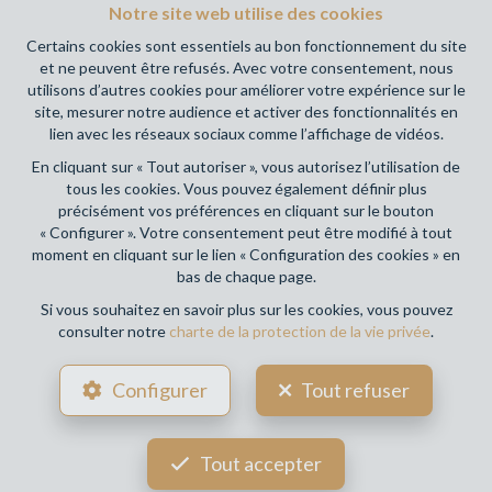
RC professionnelle et cautionnement via AXA Belgium SA,
Notre site web utilise des cookies
Place du Trône 1, 1000 Bruxelles – police n° 730.390.160.
Certains cookies sont essentiels au bon fonctionnement du site
Couverture valable pour les activités réalisées en Belgique
et ne peuvent être refusés. Avec votre consentement, nous
utilisons d’autres cookies pour améliorer votre expérience sur le
Votre agence immobilière de référence sur Namur et en
site, mesurer notre audience et activer des fonctionnalités en
Wallonie !
lien avec les réseaux sociaux comme l’affichage de vidéos.
En cliquant sur « Tout autoriser », vous autorisez l’utilisation de
Conditions générales d'utilisation du site
tous les cookies. Vous pouvez également définir plus
précisément vos préférences en cliquant sur le bouton
Charte de la protection de la vie privée
« Configurer ». Votre consentement peut être modifié à tout
moment en cliquant sur le lien « Configuration des cookies » en
Configuration des cookies
bas de chaque page.
Si vous souhaitez en savoir plus sur les cookies, vous pouvez
consulter notre
charte de la protection de la vie privée
.
POWERED BY
WHISE
DESIGNED AND DEVELOPED BY
Configurer
Tout refuser
WEBULOUS.IMMO
Tout accepter
Votre agent