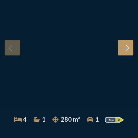
4
1
280 m²
1