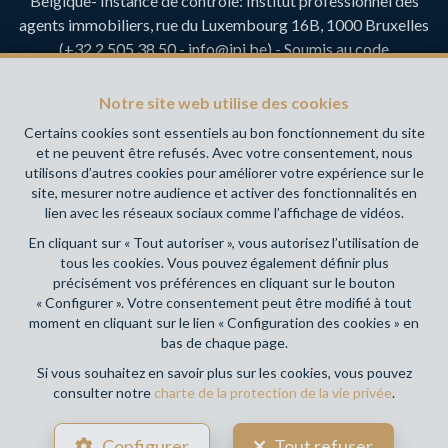
Belgique- Instance de contrôle: Institut professionnel des
agents immobiliers, rue du Luxembourg 16B, 1000 Bruxelles
(+32 2 505 38 50 - info@ipi.be) - Soumis au
code
déontologique de l’ IPI
RC professionnelle et cautionnement via AXA Belgium SA,
Notre site web utilise des cookies
Place du Trône 1, 1000 Bruxelles – police n° 730.390.160.
Certains cookies sont essentiels au bon fonctionnement du site
Couverture valable pour les activités réalisées en Belgique
et ne peuvent être refusés. Avec votre consentement, nous
utilisons d’autres cookies pour améliorer votre expérience sur le
Votre agence immobilière de référence sur Namur et en
site, mesurer notre audience et activer des fonctionnalités en
Wallonie !
lien avec les réseaux sociaux comme l’affichage de vidéos.
En cliquant sur « Tout autoriser », vous autorisez l’utilisation de
Conditions générales d'utilisation du site
tous les cookies. Vous pouvez également définir plus
précisément vos préférences en cliquant sur le bouton
Charte de la protection de la vie privée
« Configurer ». Votre consentement peut être modifié à tout
moment en cliquant sur le lien « Configuration des cookies » en
Configuration des cookies
bas de chaque page.
Si vous souhaitez en savoir plus sur les cookies, vous pouvez
consulter notre
charte de la protection de la vie privée
.
POWERED BY
WHISE
DESIGNED AND DEVELOPED BY
Configurer
Tout refuser