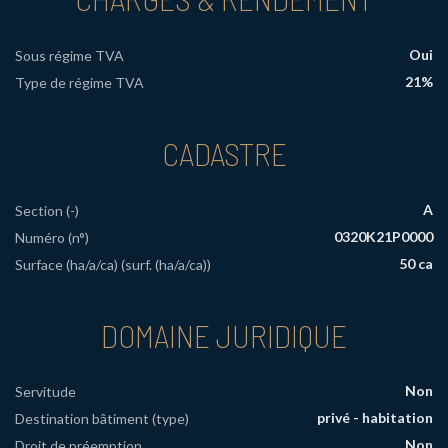
Oui
Sous régime TVA
21%
Type de régime TVA
CADASTRE
A
Section (-)
0320K21P0000
Numéro (n°)
50 ca
Surface (ha/a/ca) (surf. (ha/a/ca))
DOMAINE JURIDIQUE
Non
Servitude
privé - habitation
Destination bâtiment (type)
Non
Droit de préemption