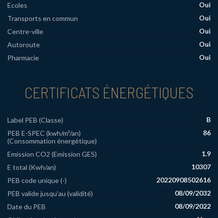
Oui
Ecoles
Oui
Transports en commun
Oui
Centre-ville
Oui
Autoroute
Oui
Pharmacie
CERTIFICATS ÉNERGÉTIQUES
B
Label PEB (Classe)
86
PEB E-SPEC (kwh/m²/an)
(Consommation énergétique)
1.9
Emission CO2 (Emission GES)
10307
E total (Kwh/an)
20220908502616
PEB code unique (-)
08/09/2032
PEB valide jusqu'au (validité)
08/09/2022
Date du PEB