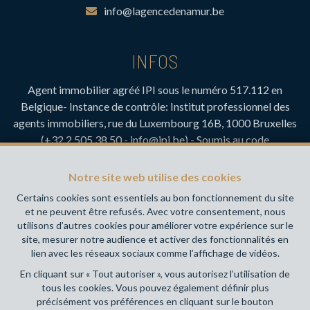
info@lagencedenamur.be
INFOS
Agent immobilier agréé IPI sous le numéro 517.112 en
Belgique- Instance de contrôle: Institut professionnel des
agents immobiliers, rue du Luxembourg 16B, 1000 Bruxelles
(+32 2 505 38 50 - info@ipi.be) - Soumis au
code
déontologique de l’ IPI
RC professionnelle et cautionnement via AXA Belgium SA,
Notre site web utilise des cookies
Place du Trône 1, 1000 Bruxelles – police n° 730.390.160.
Certains cookies sont essentiels au bon fonctionnement du site
Couverture valable pour les activités réalisées en Belgique
et ne peuvent être refusés. Avec votre consentement, nous
utilisons d’autres cookies pour améliorer votre expérience sur le
Votre agence immobilière de référence sur Namur et en
site, mesurer notre audience et activer des fonctionnalités en
Wallonie !
lien avec les réseaux sociaux comme l’affichage de vidéos.
En cliquant sur « Tout autoriser », vous autorisez l’utilisation de
Conditions générales d'utilisation du site
tous les cookies. Vous pouvez également définir plus
précisément vos préférences en cliquant sur le bouton