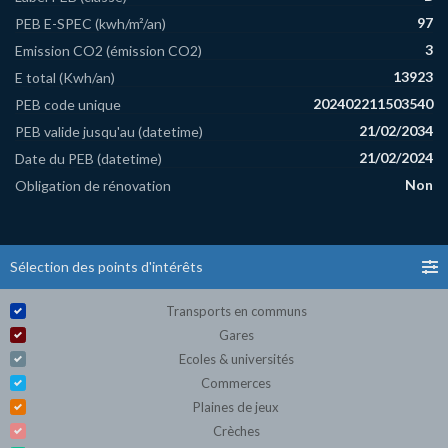
97
PEB E-SPEC (kwh/m²/an)
3
Emission CO2 (émission CO2)
13923
E total (Kwh/an)
202402211503540
PEB code unique
21/02/2034
PEB valide jusqu'au (datetime)
21/02/2024
Date du PEB (datetime)
Non
Obligation de rénovation
Sélection des points d'intérêts
Transports en communs
Gares
Ecoles & universités
Commerces
Plaines de jeux
Crèches