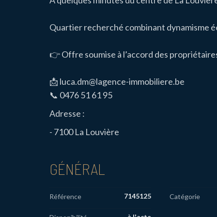
À quelques minutes du centre de La Louvière
Quartier recherché combinant dynamisme éco
👉 Offre soumise à l’accord des propriétaire
📩 luca.dm@lagence-immobiliere.be
📞 0476 51 61 95
Adresse :
- 7100 La Louvière
GÉNÉRAL
7145125
Référence
Catégorie
à l'acte