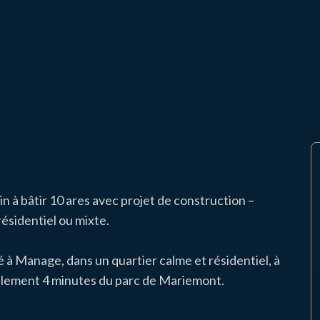
n à bâtir 10 ares avec projet de construction –
ésidentiel ou mixte.
é à Manage, dans un quartier calme et résidentiel, à
eulement 4 minutes du parc de Mariemont.