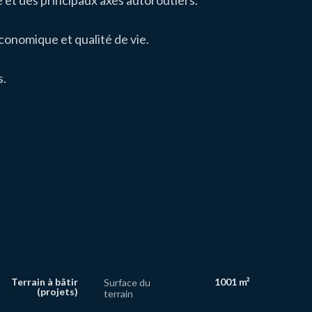
 et des principaux axes autoroutiers.
nomique et qualité de vie.
s.
Terrain à bâtir
1001 m²
Surface du
(projets)
terrain