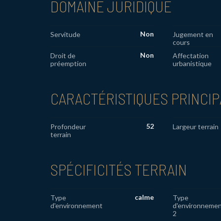
DOMAINE JURIDIQUE
Non
Servitude
Jugement en
cours
Non
Droit de
Affectation
préemption
urbanistique
CARACTÉRISTIQUES PRINCI
52
Profondeur
Largeur terrain
terrain
SPÉCIFICITÉS TERRAIN
calme
Type
Type
d'environnement
d'environneme
2