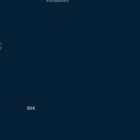
inondation)
S
10 €