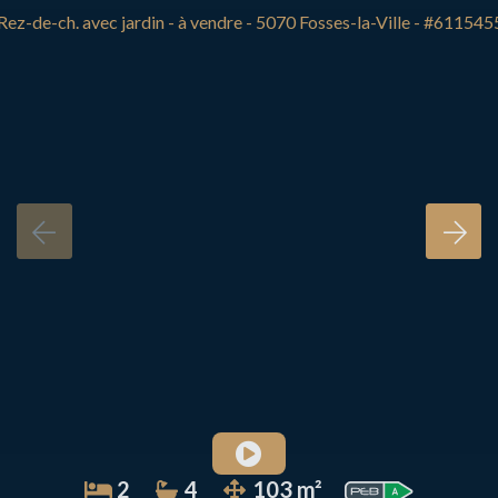
2
4
103 m²