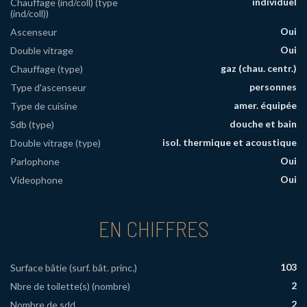
individuel
Chauffage (ind/coll) (type
(ind/coll))
Oui
Ascenseur
Oui
Double vitrage
gaz (chau. centr.)
Chauffage (type)
personnes
Type d'ascenseur
amer. équipée
Type de cuisine
douche et bain
Sdb (type)
isol. thermique et acoustique
Double vitrage (type)
Oui
Parlophone
Oui
Videophone
EN CHIFFRES
103
Surface bâtie (surf. bât. princ.)
2
Nbre de toilette(s) (nombre)
2
Nombre de sdd