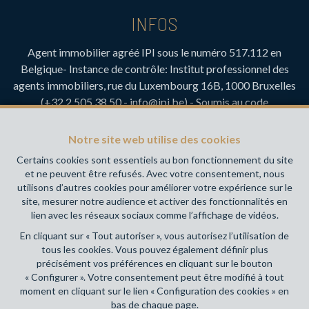
INFOS
Agent immobilier agréé IPI sous le numéro 517.112 en
Belgique- Instance de contrôle: Institut professionnel des
agents immobiliers, rue du Luxembourg 16B, 1000 Bruxelles
(+32 2 505 38 50 - info@ipi.be) - Soumis au
code
déontologique de l’ IPI
RC professionnelle et cautionnement via AXA Belgium SA,
Notre site web utilise des cookies
Place du Trône 1, 1000 Bruxelles – police n° 730.390.160.
Certains cookies sont essentiels au bon fonctionnement du site
Couverture valable pour les activités réalisées en Belgique
et ne peuvent être refusés. Avec votre consentement, nous
utilisons d’autres cookies pour améliorer votre expérience sur le
Votre agence immobilière de référence sur Namur et en
site, mesurer notre audience et activer des fonctionnalités en
Wallonie !
lien avec les réseaux sociaux comme l’affichage de vidéos.
En cliquant sur « Tout autoriser », vous autorisez l’utilisation de
Conditions générales d'utilisation du site
tous les cookies. Vous pouvez également définir plus
précisément vos préférences en cliquant sur le bouton
Charte de la protection de la vie privée
« Configurer ». Votre consentement peut être modifié à tout
moment en cliquant sur le lien « Configuration des cookies » en
Configuration des cookies
bas de chaque page.