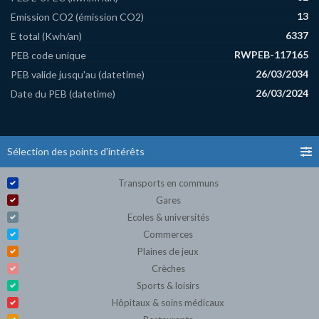
13
Emission CO2 (émission CO2)
6337
E total (Kwh/an)
RWPEB-117165
PEB code unique
26/03/2034
PEB valide jusqu'au (datetime)
26/03/2024
Date du PEB (datetime)
Sélection des points d'intérêts
Transports en communs
Gares
Ecoles & universités
Commerces
Plaines de jeux
Crèches
Sports & loisirs
Hôpitaux & soins médicaux