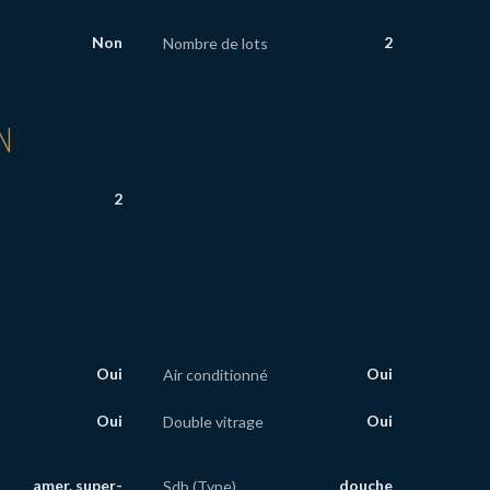
Non
2
Nombre de lots
N
2
Oui
Oui
Air conditionné
Oui
Oui
Double vitrage
amer. super-
douche
Sdb (Type)