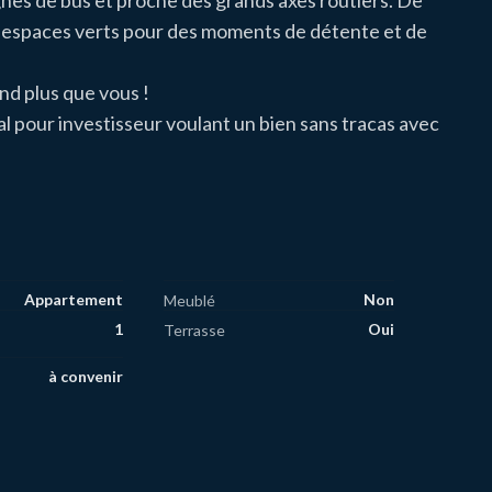
lignes de bus et proche des grands axes routiers. De
et espaces verts pour des moments de détente et de
nd plus que vous !
 pour investisseur voulant un bien sans tracas avec
Appartement
Non
Meublé
1
Oui
Terrasse
à convenir