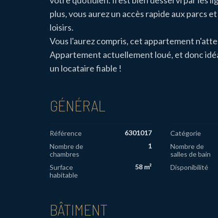
votre quotidien. Il est bien desservi par les 
plus, vous aurez un accès rapide aux parcs 
loisirs.
Vous l'aurez compris, cet appartement n'atte
Appartement actuellement loué, et donc idéal
un locataire fiable !
GÉNÉRAL
6301017
Référence
Catégorie
1
Nombre de
Nombre de
chambres
salles de bain
58 m²
Surface
Disponibilité
habitable
BÂTIMENT