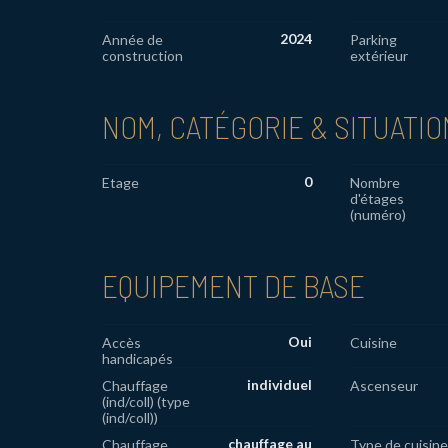
2024
Année de
Parking
construction
extérieur
NOM, CATÉGORIE & SITUATIO
0
Etage
Nombre
d'étages
(numéro)
EQUIPEMENT DE BASE
Oui
Accès
Cuisine
handicapés
individuel
Chauffage
Ascenseur
(ind/coll) (type
(ind/coll))
chauffage au
Chauffage
Type de cuisine