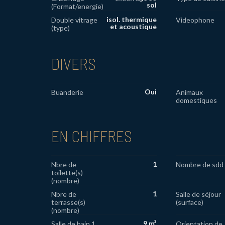
sol
(Format/energie)
isol. thermique
Double vitrage
Videophone
et acoustique
(type)
DIVERS
Oui
Buanderie
Animaux
domestiques
EN CHIFFRES
1
Nbre de
Nombre de sdd
toilette(s)
(nombre)
1
Nbre de
Salle de séjour
terrasse(s)
(surface)
(nombre)
9 m²
Salle de bain 1
Orientation de