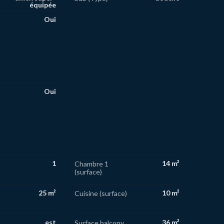
équipée
Oui
Oui
1
14 m²
Chambre 1
(surface)
25 m²
10 m²
Cuisine (surface)
est
36 m²
Surface balcony