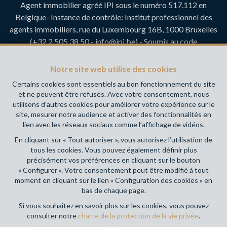
Agent immobilier agréé IPI sous le numéro 517.112 en
Belgique- Instance de contrôle: Institut professionnel des
agents immobiliers, rue du Luxembourg 16B, 1000 Bruxelles
(+32 2 505 38 50 - info@ipi.be) - Soumis au
code
déontologique de l’ IPI
RC professionnelle et cautionnement via AXA Belgium SA,
Notre site web utilise des cookies
Place du Trône 1, 1000 Bruxelles – police n° 730.390.160.
Certains cookies sont essentiels au bon fonctionnement du site
Couverture valable pour les activités réalisées en Belgique
et ne peuvent être refusés. Avec votre consentement, nous
utilisons d’autres cookies pour améliorer votre expérience sur le
Votre agence immobilière de référence sur Namur et en
site, mesurer notre audience et activer des fonctionnalités en
Wallonie !
lien avec les réseaux sociaux comme l’affichage de vidéos.
En cliquant sur « Tout autoriser », vous autorisez l’utilisation de
Conditions générales d'utilisation du site
tous les cookies. Vous pouvez également définir plus
précisément vos préférences en cliquant sur le bouton
Charte de la protection de la vie privée
« Configurer ». Votre consentement peut être modifié à tout
moment en cliquant sur le lien « Configuration des cookies » en
Configuration des cookies
bas de chaque page.
Si vous souhaitez en savoir plus sur les cookies, vous pouvez
consulter notre
charte de la protection de la vie privée
.