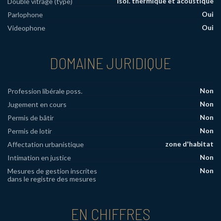
isol. thermique et acoustique
Double vitrage (type)
Oui
Parlophone
Oui
Videophone
DOMAINE JURIDIQUE
Non
Profession libérale poss.
Non
Jugement en cours
Non
Permis de bâtir
Non
Permis de lotir
zone d'habitat
Affectation urbanistique
Non
Intimation en justice
Non
Mesures de gestion inscrites
dans le registre des mesures
EN CHIFFRES