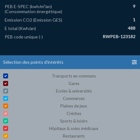
9
PEB E-SPEC (kwh/m²/an)
(Consommation énergétique)
1
Emission CO2 (Emission GES)
488
E total (Kwh/an)
RWPEB-123182
PEB code unique (-)
Sélection des points d'intérêts
Transports en communs
Gares
Ecoles & universités
Commerces
Plaines de jeux
Crèches
Sports & loisirs
Hôpitaux & soins médicaux
Restaurants