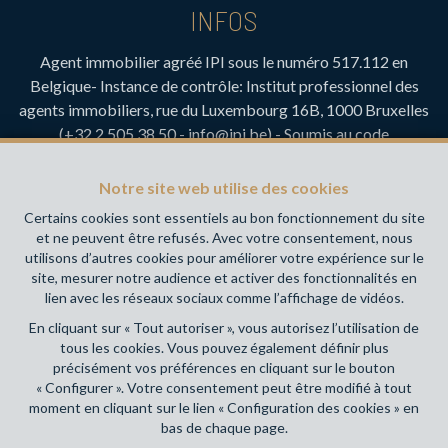
INFOS
Agent immobilier agréé IPI sous le numéro 517.112 en
Belgique- Instance de contrôle: Institut professionnel des
agents immobiliers, rue du Luxembourg 16B, 1000 Bruxelles
(+32 2 505 38 50 - info@ipi.be) - Soumis au
code
déontologique de l’ IPI
RC professionnelle et cautionnement via AXA Belgium SA,
Notre site web utilise des cookies
Place du Trône 1, 1000 Bruxelles – police n° 730.390.160.
Certains cookies sont essentiels au bon fonctionnement du site
Couverture valable pour les activités réalisées en Belgique
et ne peuvent être refusés. Avec votre consentement, nous
utilisons d’autres cookies pour améliorer votre expérience sur le
Votre agence immobilière de référence sur Namur et en
site, mesurer notre audience et activer des fonctionnalités en
Wallonie !
lien avec les réseaux sociaux comme l’affichage de vidéos.
En cliquant sur « Tout autoriser », vous autorisez l’utilisation de
Conditions générales d'utilisation du site
tous les cookies. Vous pouvez également définir plus
précisément vos préférences en cliquant sur le bouton
Charte de la protection de la vie privée
« Configurer ». Votre consentement peut être modifié à tout
moment en cliquant sur le lien « Configuration des cookies » en
Configuration des cookies
bas de chaque page.