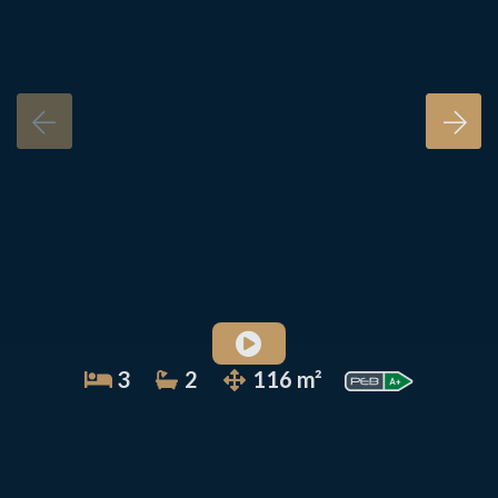
3
2
116 m²