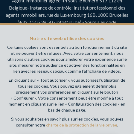
Agent immobilier agréé IPI sous le numéro 517.112 en
Belgique- Instance de contrôle: Institut professionnel des
agents immobiliers, rue du Luxembourg 16B, 1000 Bruxelles
(+32 2 505 38 50 - info@ipi.be) - Soumis au
code
déontologique de l’ IPI
RC professionnelle et cautionnement via AXA Belgium SA,
Notre site web utilise des cookies
Place du Trône 1, 1000 Bruxelles – police n° 730.390.160.
Certains cookies sont essentiels au bon fonctionnement du site
Couverture valable pour les activités réalisées en Belgique
et ne peuvent être refusés. Avec votre consentement, nous
utilisons d’autres cookies pour améliorer votre expérience sur le
Votre agence immobilière de référence sur Namur et en
site, mesurer notre audience et activer des fonctionnalités en
Wallonie !
lien avec les réseaux sociaux comme l’affichage de vidéos.
En cliquant sur « Tout autoriser », vous autorisez l’utilisation de
Conditions générales d'utilisation du site
tous les cookies. Vous pouvez également définir plus
précisément vos préférences en cliquant sur le bouton
Charte de la protection de la vie privée
« Configurer ». Votre consentement peut être modifié à tout
moment en cliquant sur le lien « Configuration des cookies » en
Configuration des cookies
bas de chaque page.
Si vous souhaitez en savoir plus sur les cookies, vous pouvez
consulter notre
charte de la protection de la vie privée
.