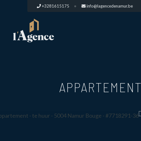
+3281615175
info@lagencedenamur.be
APPARTEMENT