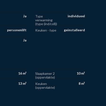
Ja
individueel
Type
verwarming
(type (ind/coll))
personenlift
geïnstalleerd
Keuken - type
Ja
16 m²
10 m²
Slaapkamer 2
(oppervlakte)
13 m²
8 m²
Keuken
(oppervlakte)