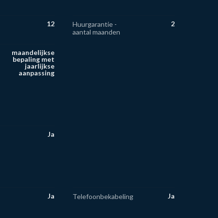
12
2
Huurgarantie -
aantal maanden
maandelijkse
bepaling met
jaarlijkse
aanpassing
Ja
Ja
Ja
Telefoonbekabeling