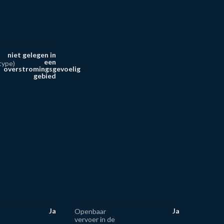
niet gelegen in
een
type)
overstromingsgevoelig
gebied
Ja
Ja
Openbaar
vervoer in de