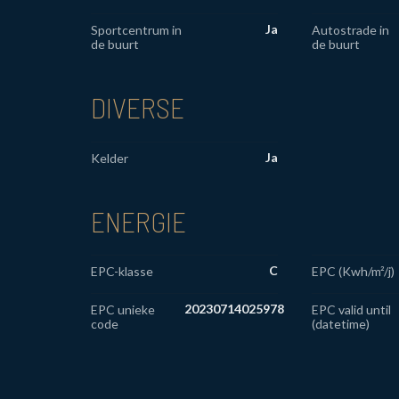
Ja
Sportcentrum in
Autostrade in
de buurt
de buurt
DIVERSE
Ja
Kelder
ENERGIE
C
EPC-klasse
EPC (Kwh/m²/j)
20230714025978
EPC unieke
EPC valid until
code
(datetime)