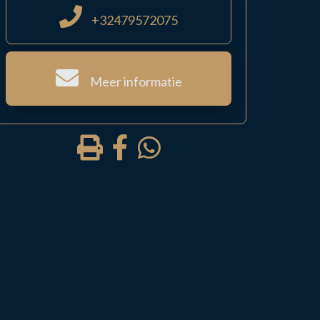
+32479572075
Meer informatie