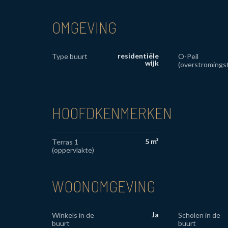
OMGEVING
residentiële
Type buurt
O-Peil
wijk
(overstromings
HOOFDKENMERKEN
5 m²
Terras 1
(oppervlakte)
WOONOMGEVING
Ja
Winkels in de
Scholen in de
buurt
buurt