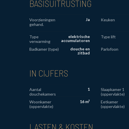
BASISUITRUSTING
Ja
Voorzieningen
Keuken
gehand.
elektrische
Type
Type lift
accumulatoren
verwarming
douche en
Badkamer (type)
Parlofoon
zitbad
IN CIJFERS
1
Aantal
Slaapkamer 1
douchekamers
(oppervlakte)
16 m²
Woonkamer
Eetkamer
(oppervlakte)
(oppervlakte)
LASTEN & KOSTEN