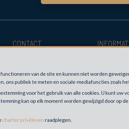
CONTACT
INFORMAT
+3281615175
BIV-erkende vast
0470129989
Toezichthoudende
info@lagencedenamur.be
Luxemburgstraat, 
ed functioneren van de site en kunnen niet worden gewei
www.biv.be
-
Deon
n, ons publiek te meten en sociale-mediafuncties zoals het
BA en borgstellin
 toestemming voor het gebruik van alle cookies. U kunt uw
(polisnr. 730.390.
estemming kan op elk moment worden gewijzigd door op de li
worden uitgevoe
ze
charter privéleven
raadplegen.
Algemene gebruiksv
Cookie configuratie