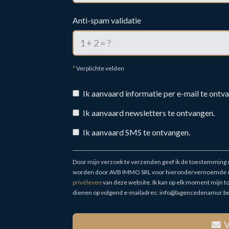
Anti-spam validatie
*
Verplichte velden
Ik aanvaard informatie per e-mail te ontv
Ik aanvaard newsletters te ontvangen.
Ik aanvaard SMS te ontvangen.
Door mijn verzoek te verzenden geef ik de toestemming dat
worden door AVB IMMO SRL voor hierondervernoemde do
privéleven
van deze website. Ik kan op elk moment mijn to
dienen op volgend e-mailadres: info@lagencedenamur.be
V