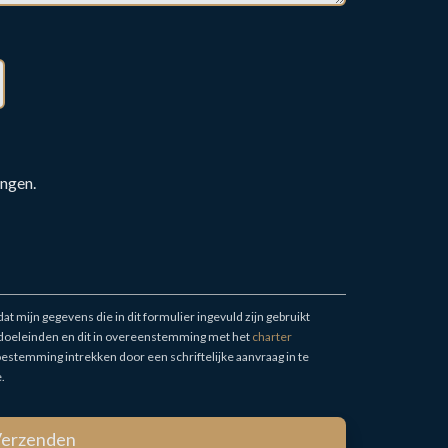
angen.
 mijn gegevens die in dit formulier ingevuld zijn gebruikt
eleinden en dit in overeenstemming met het
charter
estemming intrekken door een schriftelijke aanvraag in te
.
erzenden