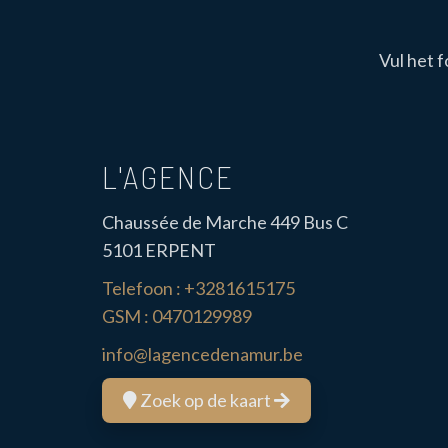
Vul het f
L'AGENCE
Chaussée de Marche 449 Bus C
5101 ERPENT
Telefoon :
+3281615175
GSM :
0470129989
info@lagencedenamur.be
Zoek op de kaart