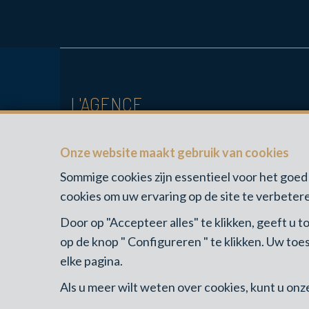
L'AGENCE
Chaussée de Marche 449 Bus C
Onze website maakt gebruik van cookies
5101 ERPENT
BE-1007.854.843
Sommige cookies zijn essentieel voor het go
cookies om uw ervaring op de site te verbetere
Door op "Accepteer alles" te klikken, geeft u
op de knop " Configureren " te klikken. Uw to
elke pagina.
Als u meer wilt weten over cookies, kunt u on