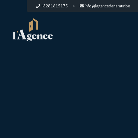
+3281615175
info@lagencedenamur.be