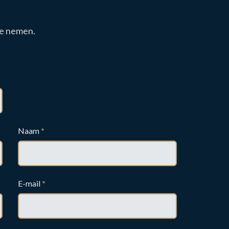
 te nemen.
Naam
*
E-mail
*