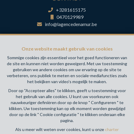
+3281615175
0470129989
info@lagencedenamur.be
INFORMATIE
Onze website maakt gebruik van cookies
Sommige cookies zijn essentieel voor het goed functioneren van
BIV-erkende vastgoedmakelaar-bemiddelaar in België, BIV
de site en kunnen niet worden geweigerd. Met uw toestemming
N° 517.112- Toezichthoudende Autoriteit : Beroepinstituut
gebruiken we andere cookies om uw ervaring op de site te
van Vastgoedmakelaars Luxemburgstraat, 16B - 1000
verbeteren, ons publiek te meten en sociale-mediafuncties zoals
Brussel (+32 2 505 38 50 - info@biv.be) -
www.biv.be
-
het bekijken van video's mogelijk te maken.
Deontologische code
Door op "Accepteer alles" te klikken, geeft u toestemming voor
BA en borgstelling via NV AXA Belgium, Troonplein 1, 1000
het gebruik van alle cookies. U kunt uw voorkeuren ook
Brussel (polisnr. 730.390.160) Dekking geldt voor
nauwkeuriger definiëren door op de knop " Configureren " te
activiteiten die in België worden uitgevoerd
klikken. Uw toestemming kan op elk moment worden gewijzigd
door op de link " Cookie configuratie " te klikken onderaan elke
pagina.
Algemene gebruiksvoorwaarden van de website
Als u meer wilt weten over cookies, kunt u onze
charter