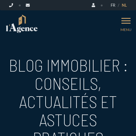
FR
NL
MENU
BLOG IMMOBILIER :
CONSEILS,
ACTUALITÉS ET
ASTUCES