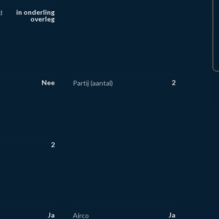
in onderling
d
overleg
Nee
2
Partij (aantal)
2
Ja
Ja
Airco