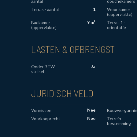
aantal
douchekamers
1
Terras - aantal
Woonkamer
(oppervlakte)
9 m²
Badkamer
Terras 1 -
(oppervlakte)
oriëntatie
LASTEN & OPBRENGST
Ja
Onder BTW
stelsel
JURIDISCH VELD
Nee
Vonnissen
Bouwvergunni
Nee
Voorkooprecht
Terrein -
bestemming