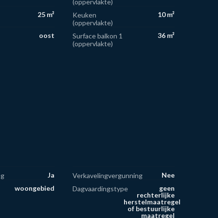
(oppervlakte)
25 m²
10 m²
Keuken
(oppervlakte)
oost
36 m²
Surface balkon 1
(oppervlakte)
Ja
Nee
ng
Verkavelingvergunning
woongebied
geen
Dagvaardingstype
rechterlijke
herstelmaatregel
of bestuurlijke
maatregel