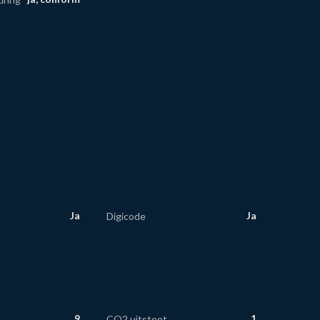
Ja
Ja
Digicode
9
1
CO2 uitstoot