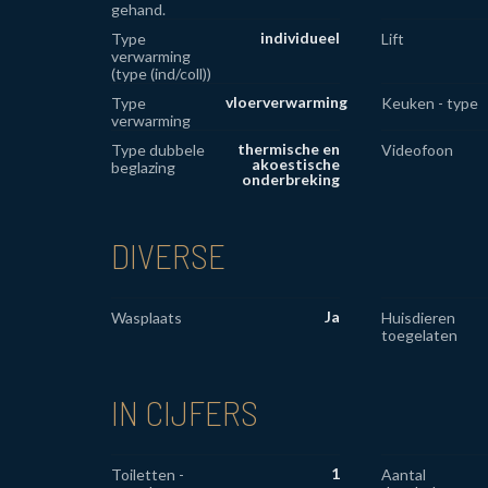
gehand.
individueel
Type
Lift
verwarming
(type (ind/coll))
vloerverwarming
Type
Keuken - type
verwarming
thermische en
Type dubbele
Videofoon
akoestische
beglazing
onderbreking
DIVERSE
Ja
Wasplaats
Huisdieren
toegelaten
IN CIJFERS
1
Toiletten -
Aantal