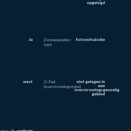
opgelegd
Ja
fotovoltaïsche
Zonnepanelen -
type
west
niet gelegen in
O-Peil
een
(overstromingstype)
overstromingsgevoelig
gebied
ja, conform
uring