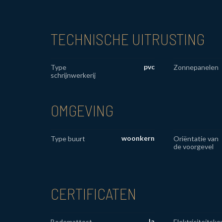
TECHNISCHE UITRUSTING
pvc
Type
Zonnepanelen
schrijnwerkerij
OMGEVING
woonkern
Type buurt
Oriëntatie van
de voorgevel
CERTIFICATEN
Ja
Bodemattest
Elektriciteitske