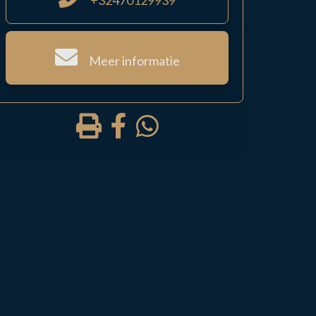
+32470129939
Meer informatie