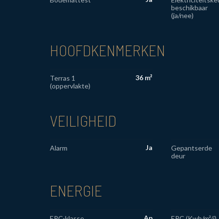
beschikbaar
(ja/nee)
HOOFDKENMERKEN
36 m²
Terras 1
(oppervlakte)
VEILIGHEID
Ja
Alarm
Gepantserde
deur
ENERGIE
Ap
EPC-klasse
EPC (Kwh/m²/j)