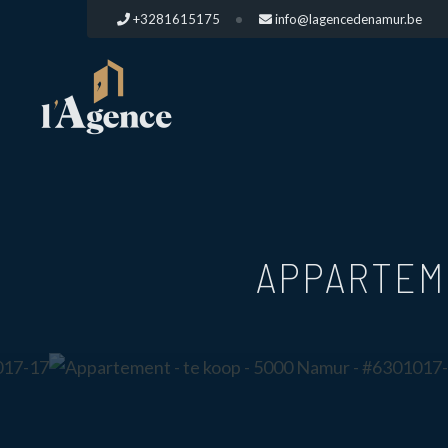
+3281615175
info@lagencedenamur.be
APPARTEM