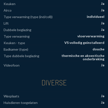
Ja
Keuken
Ja
Airco
individueel
Type verwarming (type (ind/coll))
Ja
Lift
Ja
Dubbele beglazing
vloerverwarming
Type verwarming
VS volledig geïnstalleerd
Keuken - type
douche
Badkamer (type)
thermische en akoestische
Type dubbele beglazing
onderbreking
Ja
Videofoon
DIVERSE
Ja
Wasplaats
Ja
Huisdieren toegelaten