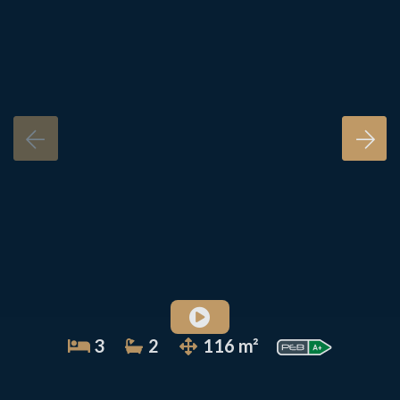
3
2
116 m²