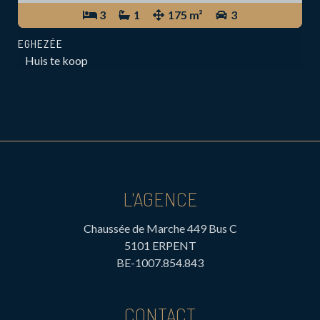
3
1
175 m²
3
EGHEZÉE
Huis te koop
L'AGENCE
Chaussée de Marche 449 Bus C
5101 ERPENT
BE-1007.854.843
CONTACT