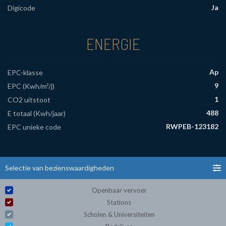
Ja
Digicode
ENERGIE
Ap
EPC-klasse
9
EPC (Kwh/m²/j)
1
CO2 uitstoot
488
E totaal (Kwh/jaar)
RWPEB-123182
EPC unieke code
Selectie van bezienswaardigheden
Openbaar vervoer
Stations
Scholen & Universiteiten