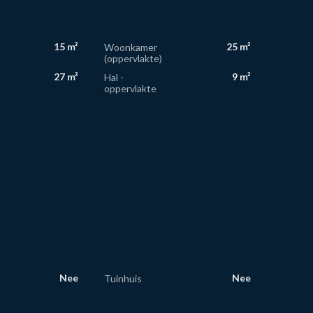
15 m²
25 m²
Woonkamer
(oppervlakte)
27 m²
9 m²
Hal -
oppervlakte
Nee
Nee
Tuinhuis