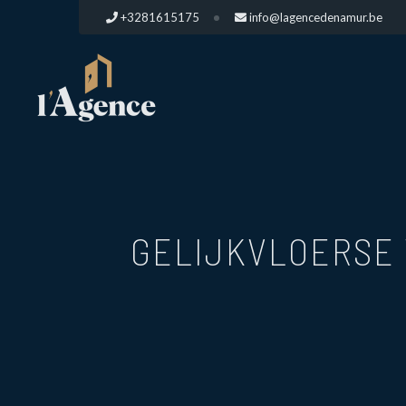
+3281615175
info@lagencedenamur.be
GELIJKVLOERSE 