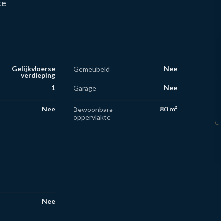
te
Gelijkvloerse
Nee
Gemeubeld
verdieping
1
Nee
Garage
Nee
80 m²
Bewoonbare
oppervlakte
Nee