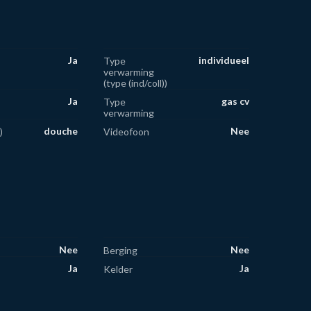
Ja
individueel
Type
verwarming
(type (ind/coll))
Ja
gas cv
Type
verwarming
douche
Nee
)
Videofoon
Nee
Nee
Berging
Ja
Ja
Kelder