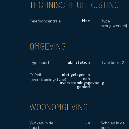
TECHNISCHE UITRUSTING
Nee
Telefooncentrale
Type
schrijnwerkerij
OMGEVING
nabij station
Type buurt
Type buurt 2
niet gelegen in
O-Peil
een
(overstromingstype)
overstromingsgevoelig
gebied
WOONOMGEVING
Ja
Winkels in de
Scholen in de
buurt
buurt