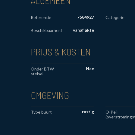
ALGEMEEN
7584927
Referentie
Categorie
vanaf akte
Beschikbaarheid
PRIJS & KOSTEN
Nee
Onder BTW
stelsel
OMGEVING
rustig
Type buurt
O-Peil
(overstromings