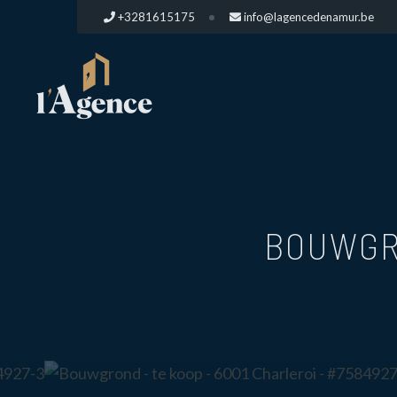
+3281615175
info@lagencedenamur.be
BOUWGR