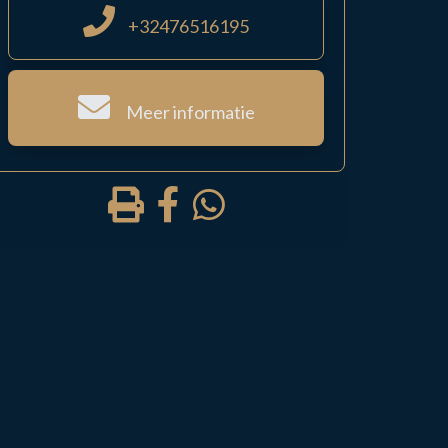
+32476516195
Meer informatie