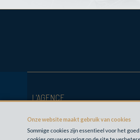
L'AGENCE
Chaussée de Marche 449 Bus C
Onze website maakt gebruik van cookies
5101 ERPENT
BE-1007.854.843
Sommige cookies zijn essentieel voor het go
cookies om uw ervaring op de site te verbetere