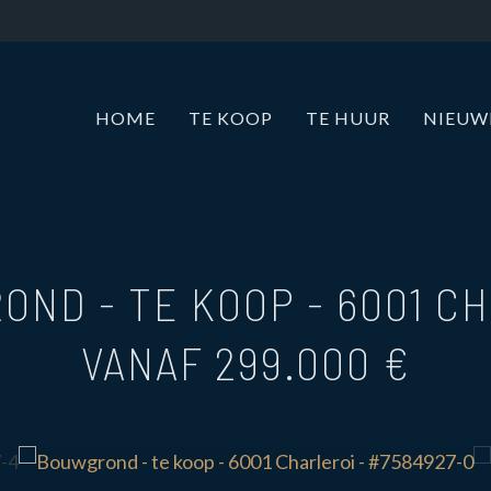
HOME
TE KOOP
TE HUUR
NIEU
OND - TE KOOP
-
6001 C
VANAF 299.000 €