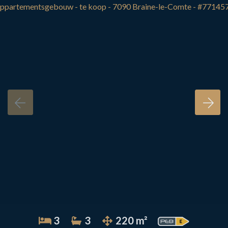
3
3
220 m²