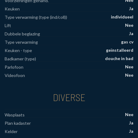
Nee
Voorzieningen gehand.
Ja
Keuken
individueel
Type verwarming (type (ind/coll))
Nee
Lift
Ja
Dubbele beglazing
gas cv
Type verwarming
geïnstalleerd
Keuken - type
douche in bad
Badkamer (type)
Nee
Parlofoon
Nee
Videofoon
DIVERSE
Nee
Wasplaats
Ja
Plan kadaster
Ja
Kelder