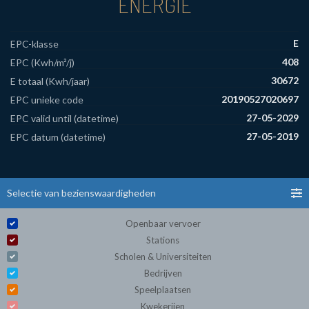
ENERGIE
E
EPC-klasse
408
EPC (Kwh/m²/j)
30672
E totaal (Kwh/jaar)
20190527020697
EPC unieke code
27-05-2029
EPC valid until (datetime)
27-05-2019
EPC datum (datetime)
Selectie van bezienswaardigheden
Openbaar vervoer
Stations
Scholen & Universiteiten
Bedrijven
Speelplaatsen
Kwekerijen