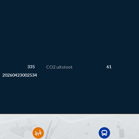
335
61
CO2 uitstoot
20260423002534