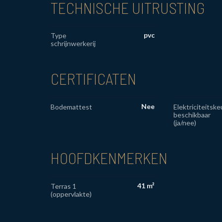
TECHNISCHE UITRUSTING
pvc
Type
schrijnwerkerij
CERTIFICATEN
Nee
Bodemattest
Elektriciteitske
beschikbaar
(ja/nee)
HOOFDKENMERKEN
41 m²
Terras 1
(oppervlakte)