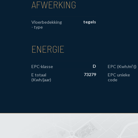
AFWERKING
tegels
Vloerbedekking
- type
ENERGIE
D
EPC-klasse
EPC (Kwh/m²/j)
73279
E totaal
EPC unieke
(Kwh/jaar)
code