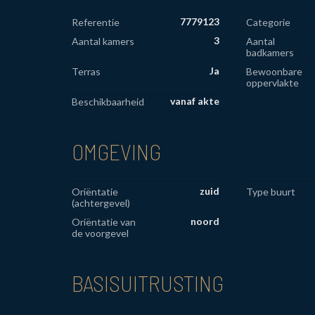
7779123
Referentie
Categorie
3
Aantal kamers
Aantal
badkamers
Ja
Terras
Bewoonbare
oppervlakte
vanaf akte
Beschikbaarheid
OMGEVING
zuid
Oriëntatie
Type buurt
(achtergevel)
noord
Oriëntatie van
de voorgevel
BASISUITRUSTING