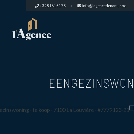
+3281615175
info@lagencedenamur.be
EENGEZINSWONI