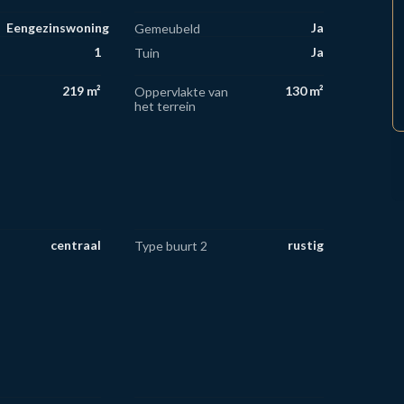
Eengezinswoning
Ja
Gemeubeld
1
Ja
Tuin
219 m²
130 m²
Oppervlakte van
het terrein
centraal
rustig
Type buurt 2