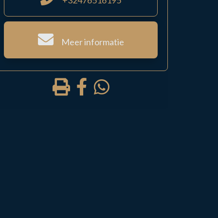
+32476516195
Meer informatie