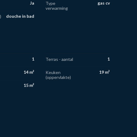
Ja
gas cv
Type
verwarming
douche in bad
)
1
1
Terras - aantal
14 m²
19 m²
Keuken
(oppervlakte)
15 m²