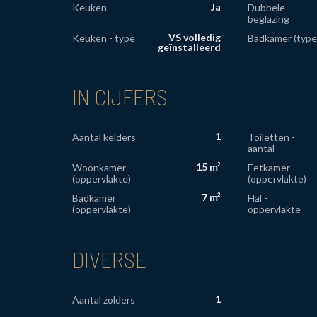
Ja
Keuken
Dubbele
beglazing
VS volledig
Keuken - type
Badkamer (type
geïnstalleerd
IN CIJFERS
1
Aantal kelders
Toiletten -
aantal
15 m²
Woonkamer
Eetkamer
(oppervlakte)
(oppervlakte)
7 m²
Badkamer
Hal -
(oppervlakte)
oppervlakte
DIVERSE
1
Aantal zolders