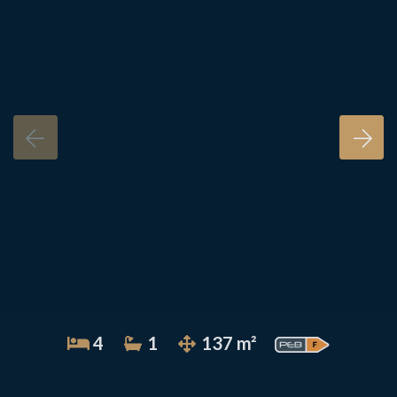
4
1
137 m²