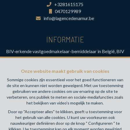
+3281615175
0470129989
info@lagencedenamur.be
INFORMATIE
BIV-erkende vastgoedmakelaar-bemiddelaar in België, BIV
N° 517.112- Toezichthoudende Autoriteit : Beroepinstituut
van Vastgoedmakelaars Luxemburgstraat, 16B - 1000
Onze website maakt gebruik van cookies
Brussel (+32 2 505 38 50 - info@biv.be) -
www.biv.be
-
Deontologische code
Sommige cookies zijn essentieel voor het goed functioneren van
de site en kunnen niet worden geweigerd. Met uw toestemming
BA en borgstelling via NV AXA Belgium, Troonplein 1, 1000
gebruiken we andere cookies om uw ervaring op de site te
Brussel (polisnr. 730.390.160) Dekking geldt voor
verbeteren, ons publiek te meten en sociale-mediafuncties zoals
activiteiten die in België worden uitgevoerd
het bekijken van video's mogelijk te maken.
Door op "Accepteer alles" te klikken, geeft u toestemming voor
Algemene gebruiksvoorwaarden van de website
het gebruik van alle cookies. U kunt uw voorkeuren ook
nauwkeuriger definiëren door op de knop " Configureren " te
Charter privéleven
klikken. Uw toestemming kan op elk moment worden gewijzigd