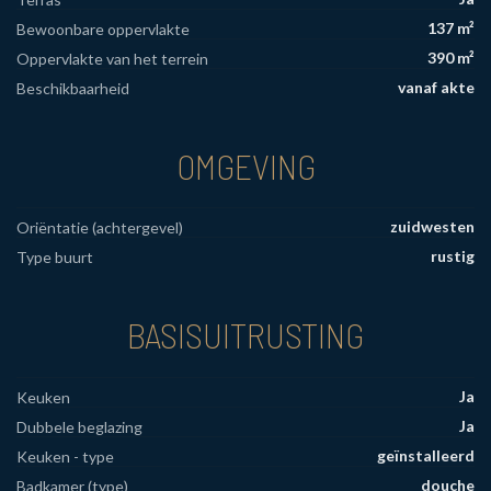
137 m²
Bewoonbare oppervlakte
390 m²
Oppervlakte van het terrein
vanaf akte
Beschikbaarheid
OMGEVING
zuidwesten
Oriëntatie (achtergevel)
rustig
Type buurt
BASISUITRUSTING
Ja
Keuken
Ja
Dubbele beglazing
geïnstalleerd
Keuken - type
douche
Badkamer (type)