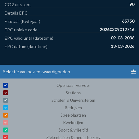
90
CO2 uitstoot
Details EPC
65750
E totaal (Kwh/jaar)
20260309012716
EPC unieke code
09-03-2036
EPC valid until (datetime)
13-03-2026
EPC datum (datetime)
Selectie van bezienswaardigheden
Openbaar vervoer
Stations
Scholen & Universiteiten
Bedrijven
Speelplaatsen
Kwekerijen
Sport & vrije tijd
Ziekenhuizen & medische zorg