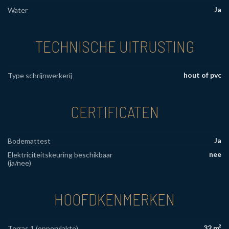
Ja
Water
TECHNISCHE UITRUSTING
hout of pvc
Type schrijnwerkerij
CERTIFICATEN
Ja
Bodemattest
nee
Elektriciteitskeuring beschikbaar
(ja/nee)
HOOFDKENMERKEN
32 m²
Terras 1 (oppervlakte)