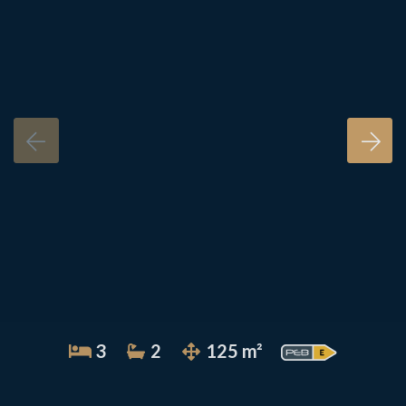
3
2
125 m²