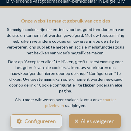
BIV-erkende vastgoedmakelaar-bemiddelaar in België, BIV
N° 517.112- Toezichthoudende Autoriteit : Beroepinstituut
van Vastgoedmakelaars Luxemburgstraat, 16B - 1000
Onze website maakt gebruik van cookies
Brussel (+32 2 505 38 50 - info@biv.be) -
www.biv.be
-
Deontologische code
Sommige cookies zijn essentieel voor het goed functioneren van
de site en kunnen niet worden geweigerd. Met uw toestemming
BA en borgstelling via NV AXA Belgium, Troonplein 1, 1000
gebruiken we andere cookies om uw ervaring op de site te
Brussel (polisnr. 730.390.160) Dekking geldt voor
verbeteren, ons publiek te meten en sociale-mediafuncties zoals
activiteiten die in België worden uitgevoerd
het bekijken van video's mogelijk te maken.
Door op "Accepteer alles" te klikken, geeft u toestemming voor
Algemene gebruiksvoorwaarden van de website
het gebruik van alle cookies. U kunt uw voorkeuren ook
nauwkeuriger definiëren door op de knop " Configureren " te
Charter privéleven
klikken. Uw toestemming kan op elk moment worden gewijzigd
door op de link " Cookie configuratie " te klikken onderaan elke
Cookie configuratie
pagina.
Als u meer wilt weten over cookies, kunt u onze
charter
privéleven
raadplegen.
POWERED BY
WHISE
DESIGNED AND DEVELOPED BY
Configureren
Alles weigeren
WEBULOUS.IMMO