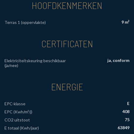
HOOFDKENMERKEN
9 m²
Terras 1 (oppervlakte)
CERTIFICATEN
ja, conform
Elektriciteitskeuring beschikbaar
(ja/nee)
ENERGIE
E
EPC-klasse
408
EPC (Kwh/m²/j)
75
CO2 uitstoot
63849
E totaal (Kwh/jaar)