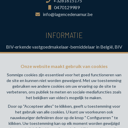
+3281615175
0470129989
info@lagencedenamur.be
INFORMATIE
BIV-erkende vastgoedmakelaar-bemiddelaar in België, BIV
N° 517.112- Toezichthoudende Autoriteit : Beroepinstituut
van Vastgoedmakelaars Luxemburgstraat, 16B - 1000
Onze website maakt gebruik van cookies
Brussel (+32 2 505 38 50 - info@biv.be) -
www.biv.be
-
Deontologische code
Sommige cookies zijn essentieel voor het goed functioneren van
de site en kunnen niet worden geweigerd. Met uw toestemming
BA en borgstelling via NV AXA Belgium, Troonplein 1, 1000
gebruiken we andere cookies om uw ervaring op de site te
Brussel (polisnr. 730.390.160) Dekking geldt voor
verbeteren, ons publiek te meten en sociale-mediafuncties zoals
activiteiten die in België worden uitgevoerd
het bekijken van video's mogelijk te maken.
Door op "Accepteer alles" te klikken, geeft u toestemming voor
Algemene gebruiksvoorwaarden van de website
het gebruik van alle cookies. U kunt uw voorkeuren ook
nauwkeuriger definiëren door op de knop " Configureren " te
Charter privéleven
klikken. Uw toestemming kan op elk moment worden gewijzigd