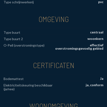
pvc
Type schrijnwerkerij
OMGEVING
centraal
Type buurt
woonkern
Type buurt 2
effectief
O-Peil (overstromingstype)
overstromingsgevoelig gebied
CERTIFICATEN
Ja
Bodemattest
ja, conform
Elektriciteitskeuring beschikbaar
(ja/nee)
WOONOMGEVING