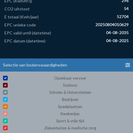
296
EPC (Kwh/m²/j)
54
CO2 uitstoot
52704
E totaal (Kwh/jaar)
20250804010629
EPC unieke code
04-08-2035
EPC valid until (datetime)
04-08-2025
EPC datum (datetime)
Selectie van bezienswaardigheden
Openbaar vervoer
Stations
Scholen & Universiteiten
Bedrijven
Speelplaatsen
Kwekerijen
Sport & vrije tijd
Ziekenhuizen & medische zorg