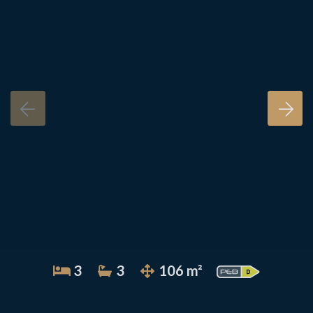
3
3
106 m²