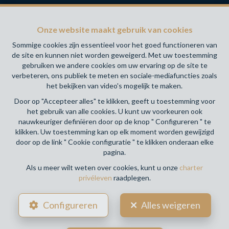
N° 517.112- Toezichthoudende Autoriteit : Beroepinstituut
van Vastgoedmakelaars Luxemburgstraat, 16B - 1000
Onze website maakt gebruik van cookies
Brussel (+32 2 505 38 50 - info@biv.be) -
www.biv.be
-
Deontologische code
Sommige cookies zijn essentieel voor het goed functioneren van
de site en kunnen niet worden geweigerd. Met uw toestemming
BA en borgstelling via NV AXA Belgium, Troonplein 1, 1000
gebruiken we andere cookies om uw ervaring op de site te
Brussel (polisnr. 730.390.160) Dekking geldt voor
verbeteren, ons publiek te meten en sociale-mediafuncties zoals
activiteiten die in België worden uitgevoerd
het bekijken van video's mogelijk te maken.
Door op "Accepteer alles" te klikken, geeft u toestemming voor
Algemene gebruiksvoorwaarden van de website
het gebruik van alle cookies. U kunt uw voorkeuren ook
nauwkeuriger definiëren door op de knop " Configureren " te
Charter privéleven
klikken. Uw toestemming kan op elk moment worden gewijzigd
door op de link " Cookie configuratie " te klikken onderaan elke
Cookie configuratie
pagina.
Als u meer wilt weten over cookies, kunt u onze
charter
privéleven
raadplegen.
POWERED BY
WHISE
DESIGNED AND DEVELOPED BY
Configureren
Alles weigeren
WEBULOUS.IMMO