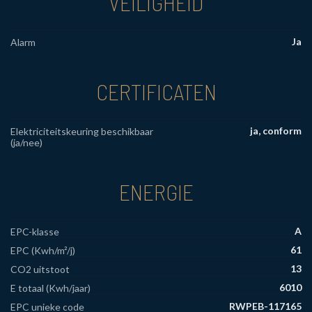
VEILIGHEID
Ja
Alarm
CERTIFICATEN
ja, conform
Elektriciteitskeuring beschikbaar
(ja/nee)
ENERGIE
A
EPC-klasse
61
EPC (Kwh/m²/j)
13
CO2 uitstoot
6010
E totaal (Kwh/jaar)
RWPEB-117165
EPC unieke code