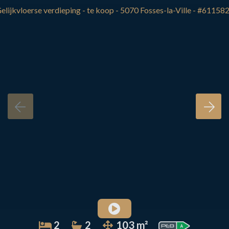
2
2
103 m²