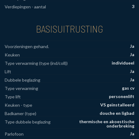
3
Verdiepingen - aantal
BASISUITRUSTING
Ja
Voorzieningen gehand.
Ja
Keuken
individueel
Type verwarming (type (ind/coll))
Ja
Lift
Ja
Dubbele beglazing
gas cv
Type verwarming
personenlift
Type lift
VS geïnstalleerd
Keuken - type
douche en ligbad
Badkamer (type)
thermische en akoestische
Type dubbele beglazing
onderbreking
Ja
Parlofoon