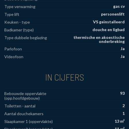
gas cv
Type verwarming
personenlift
Type lift
VS geïnstalleerd
Keuken - type
douche en ligbad
Badkamer (type)
thermische en akoestische
Type dubbele beglazing
onderbreking
Ja
Parlofoon
Ja
Videofoon
IN CIJFERS
93
Bebouwde oppervlakte
(opp.hoofdgebouw)
2
Toiletten - aantal
1
Aantal douchekamers
13 m²
Slaapkamer 1 (oppervlakte)
11 m²