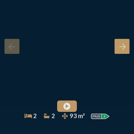
2
2
93 m²