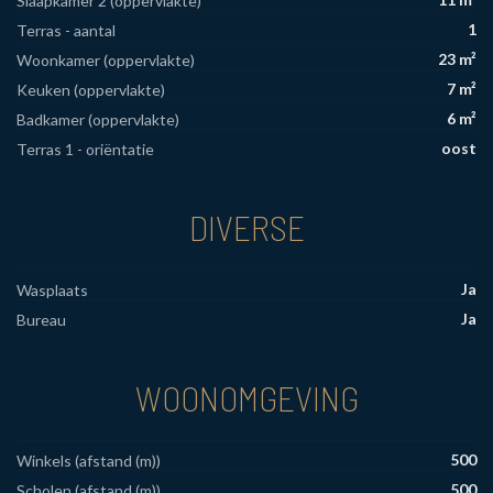
Slaapkamer 2 (oppervlakte)
1
Terras - aantal
23 m²
Woonkamer (oppervlakte)
7 m²
Keuken (oppervlakte)
6 m²
Badkamer (oppervlakte)
oost
Terras 1 - oriëntatie
DIVERSE
Ja
Wasplaats
Ja
Bureau
WOONOMGEVING
500
Winkels (afstand (m))
500
Scholen (afstand (m))