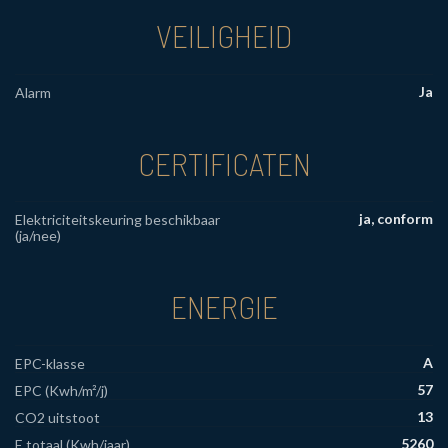
VEILIGHEID
Ja
Alarm
CERTIFICATEN
ja, conform
Elektriciteitskeuring beschikbaar
(ja/nee)
ENERGIE
A
EPC-klasse
57
EPC (Kwh/m²/j)
13
CO2 uitstoot
5260
E totaal (Kwh/jaar)