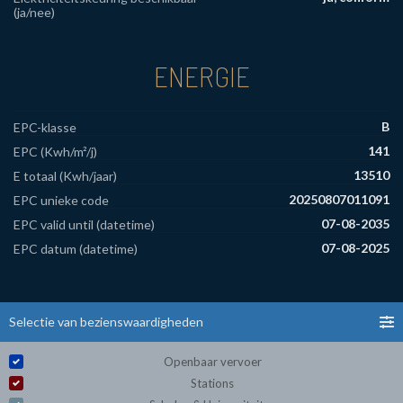
(ja/nee)
ENERGIE
B
EPC-klasse
141
EPC (Kwh/m²/j)
13510
E totaal (Kwh/jaar)
20250807011091
EPC unieke code
07-08-2035
EPC valid until (datetime)
07-08-2025
EPC datum (datetime)
Selectie van bezienswaardigheden
Openbaar vervoer
Stations