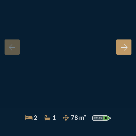
2
1
78 m²