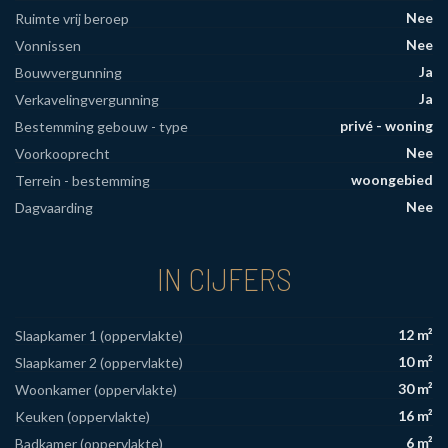
Nee
Ruimte vrij beroep
Nee
Vonnissen
Ja
Bouwvergunning
Ja
Verkavelingvergunning
privé - woning
Bestemming gebouw - type
Nee
Voorkooprecht
woongebied
Terrein - bestemming
Nee
Dagvaarding
IN CIJFERS
12 m²
Slaapkamer 1 (oppervlakte)
10 m²
Slaapkamer 2 (oppervlakte)
30 m²
Woonkamer (oppervlakte)
16 m²
Keuken (oppervlakte)
6 m²
Badkamer (oppervlakte)