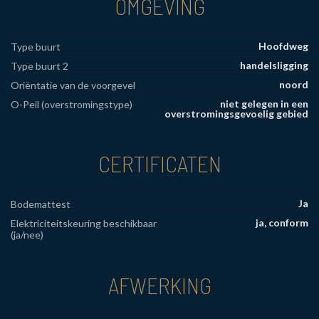
OMGEVING
Hoofdweg
Type buurt
handelsligging
Type buurt 2
noord
Oriëntatie van de voorgevel
niet gelegen in een
O-Peil (overstromingstype)
overstromingsgevoelig gebied
CERTIFICATEN
Ja
Bodemattest
ja, conform
Elektriciteitskeuring beschikbaar
(ja/nee)
AFWERKING