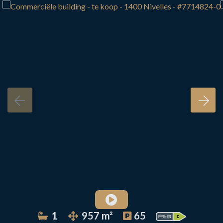
1
957 m²
65