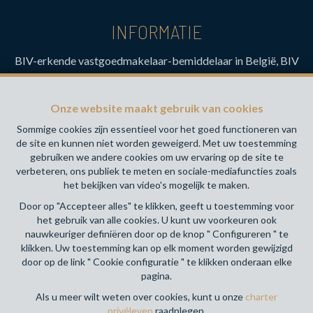
INFORMATIE
BIV-erkende vastgoedmakelaar-bemiddelaar in België, BIV
N° 517.112- Toezichthoudende Autoriteit : Beroepinstituut
van Vastgoedmakelaars Luxemburgstraat, 16B - 1000
Onze website maakt gebruik van cookies
Brussel (+32 2 505 38 50 - info@biv.be) -
www.biv.be
-
Deontologische code
Sommige cookies zijn essentieel voor het goed functioneren van
de site en kunnen niet worden geweigerd. Met uw toestemming
BA en borgstelling via NV AXA Belgium, Troonplein 1, 1000
gebruiken we andere cookies om uw ervaring op de site te
Brussel (polisnr. 730.390.160) Dekking geldt voor
verbeteren, ons publiek te meten en sociale-mediafuncties zoals
activiteiten die in België worden uitgevoerd
het bekijken van video's mogelijk te maken.
Door op "Accepteer alles" te klikken, geeft u toestemming voor
Algemene gebruiksvoorwaarden van de website
het gebruik van alle cookies. U kunt uw voorkeuren ook
nauwkeuriger definiëren door op de knop " Configureren " te
Charter privéleven
klikken. Uw toestemming kan op elk moment worden gewijzigd
door op de link " Cookie configuratie " te klikken onderaan elke
Cookie configuratie
pagina.
Als u meer wilt weten over cookies, kunt u onze
charter
privéleven
raadplegen.