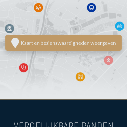
Kaart en bezienswaardigheden weergeven
VERGELIJKBARE PANDEN