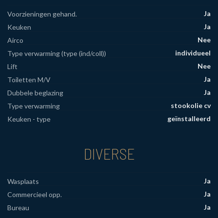
Ja
Voorzieningen gehand.
Ja
Keuken
Nee
Airco
individueel
Type verwarming (type (ind/coll))
Nee
Lift
Ja
Toiletten M/V
Ja
Dubbele beglazing
stookolie cv
Type verwarming
geïnstalleerd
Keuken - type
DIVERSE
Ja
Wasplaats
Ja
Commercieel opp.
Ja
Bureau