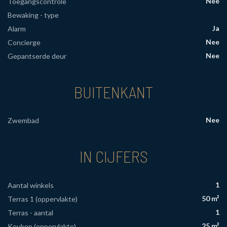
Nee
Toegangscontrole
Bewaking - type
Ja
Alarm
Nee
Concierge
Nee
Gepantserde deur
BUITENKANT
Nee
Zwembad
IN CIJFERS
1
Aantal winkels
50 m²
Terras 1 (oppervlakte)
1
Terras - aantal
25 m²
Keuken (oppervlakte)