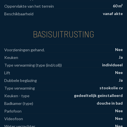
60 m²
Oppervlakte van het terrein
vanaf akte
Beschikbaarheid
BASISUITRUSTING
Nee
Voorzieningen gehand.
Ja
Keuken
individueel
Type verwarming (type (ind/coll))
Nee
Lift
Ja
Dubbele beglazing
stookolie cv
Type verwarming
gedeeltelijk geïnstalleerd
Keuken - type
douche in bad
Badkamer (type)
Nee
Parlofoon
Nee
Videofoon
Nee
Water verzachter