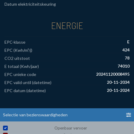
Datum elektriciteitskeuring
ENERGIE
E
EPC-klasse
424
EPC (Kwh/m²/j)
78
CO2 uitstoot
74010
E totaal (Kwh/jaar)
20241120008495
EPC unieke code
20-11-2034
EPC valid until (datetime)
20-11-2024
EPC datum (datetime)
Selectie van bezienswaardigheden
Openbaar vervoer