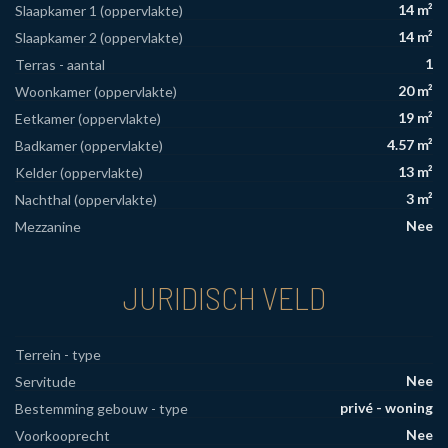
14 m²
Slaapkamer 1 (oppervlakte)
14 m²
Slaapkamer 2 (oppervlakte)
1
Terras - aantal
20 m²
Woonkamer (oppervlakte)
19 m²
Eetkamer (oppervlakte)
4.57 m²
Badkamer (oppervlakte)
13 m²
Kelder (oppervlakte)
3 m²
Nachthal (oppervlakte)
Nee
Mezzanine
JURIDISCH VELD
Terrein - type
Nee
Servitude
privé - woning
Bestemming gebouw - type
Nee
Voorkooprecht