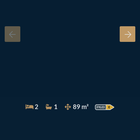
2
1
89 m²